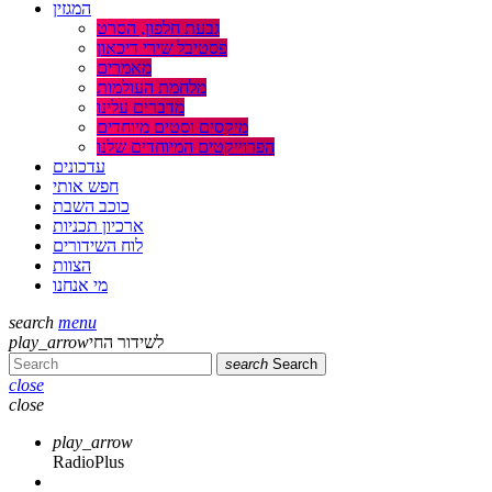
המגזין
גבעת חלפון, הסרט
פסטיבל שירי דיכאון
מאמרים
מלחמת העולמות
מדברים עלינו
מיקסים וסטים מיוחדים
הפרוייקטים המיוחדים שלנו
עדכונים
חפש אותי
כוכב השבת
ארכיון תכניות
לוח השידורים
הצוות
מי אנחנו
search
menu
לשידור החי
play_arrow
search
Search
close
close
play_arrow
RadioPlus