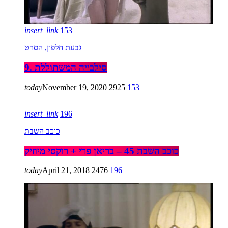
insert_link
153
גבעת חלפון, הסרט
9. סילבייה המשתוללת
today
November 19, 2020
2925
153
insert_link
196
כוכב השבת
כוכב השבת 45 – בריאן פרי + רוקסי מיוזיק
today
April 21, 2018
2476
196