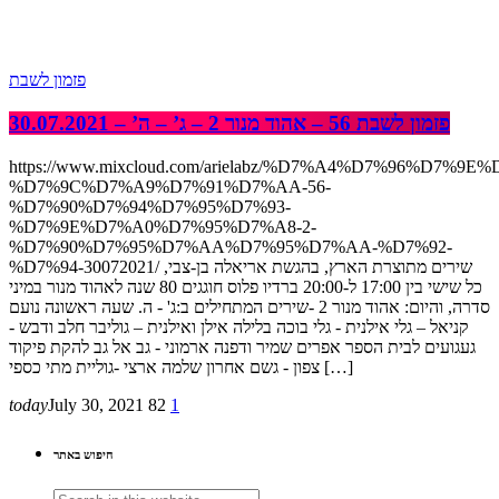
פזמון לשבת
פזמון לשבת 56 – אהוד מנור 2 – ג’ – ה’ – 30.07.2021
https://www.mixcloud.com/arielabz/%D7%A4%D7%96%D7%9E
%D7%9C%D7%A9%D7%91%D7%AA-56-
%D7%90%D7%94%D7%95%D7%93-
%D7%9E%D7%A0%D7%95%D7%A8-2-
%D7%90%D7%95%D7%AA%D7%95%D7%AA-%D7%92-
%D7%94-30072021/ שירים מתוצרת הארץ, בהגשת אריאלה בן-צבי,
כל שישי בין 17:00 ל-20:00 ברדיו פלוס חוגגים 80 שנה לאהוד מנור במיני
סדרה, והיום: אהוד מנור 2 -שירים המתחילים ב:ג' - ה. שעה ראשונה נועם
קניאל – גלי אילנית - גלי בוכה בלילה אילן ואילנית – גוליבר חלב ודבש -
געגועים לבית הספר אפרים שמיר ודפנה ארמוני - גב אל גב להקת פיקוד
צפון - גשם אחרון שלמה ארצי -גוליית מתי כספי […]
today
July 30, 2021
82
1
חיפוש באתר