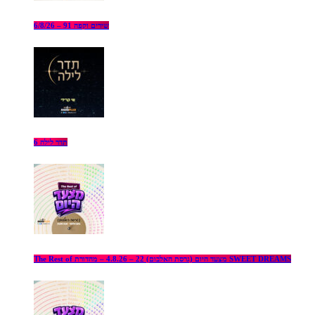
שירים וקפה 91 – 6/8/26
תדר לילה 6
The Rest of מצעד היום (גרסת האלבום) 22 – 4.8.26 – מהדורת SWEET DREAMS