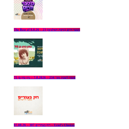
The Rest of מצעד היום (גרסת האלבום) 23 – 8.8.26
פזמון לשבת מס’ 234 – 7.8.2026 – נתן כהן בן 75
רוק בצהריים 307 – 07.08.26 – Uriel’s Choices