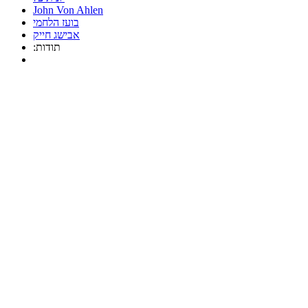
John Von Ahlen
בועז הלחמי
אבישג חייק
:תודות