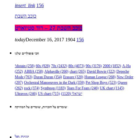
insert_link
156
כוכב השבת
כוכב השבת 27 – רוד סטיוארט
today
December 16, 2017
1904
156
הכי פופולרים שלנו
!distain
(258)
60s
(928)
70s
(2432)
80s
(4073)
90s
(3176)
2000
(1852)
A-Ha
(252)
ABBA
(258)
Alphaville
(260)
chart
(265)
David Bowie
(322)
Depeche
Mode
(763)
Duran Duran
(354)
Erasure
(320)
Human League
(268)
New Order
(297)
Orchestral Manoeuvres in the Dark
(359)
Pet Shop Boys
(523)
Queen
(262)
rock
(374)
Synthpop
(1183)
Tears For Fears
(246)
UK chart
(1145)
ישראלי
(1120)
(715)
US chart
(246)
Ultravox
שומרים על הזכויות, שומרים על המוזיקה
יונית פל