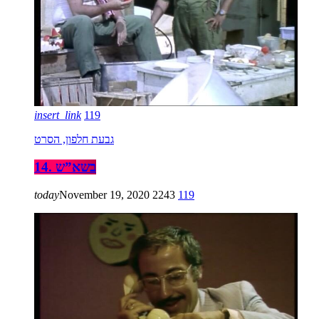
insert_link
119
גבעת חלפון, הסרט
14. בשא”ש
today
November 19, 2020
2243
119