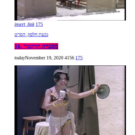
insert_link
175
גבעת חלפון, הסרט
16. מסעדת הויקטור
today
November 19, 2020
4156
175