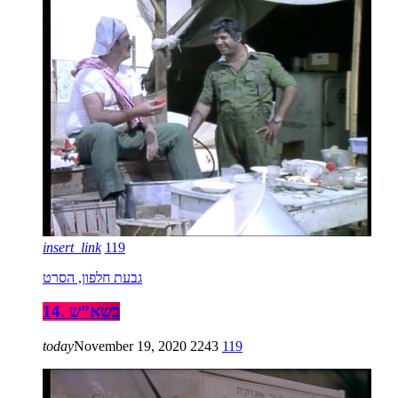
insert_link
119
גבעת חלפון, הסרט
14. בשא”ש
today
November 19, 2020
2243
119