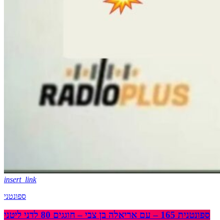
insert_link
ספונטני
ספונטנית 165 – עם אריאלה בן צבי – חוגגים 80 לדני ליטני