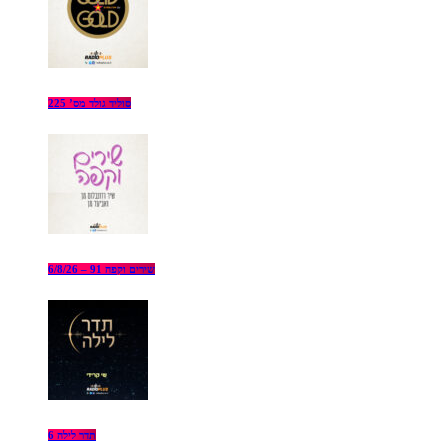
סוליד גולד מס’ 225
שירים וקפה 91 – 6/8/26
תדר לילה 6