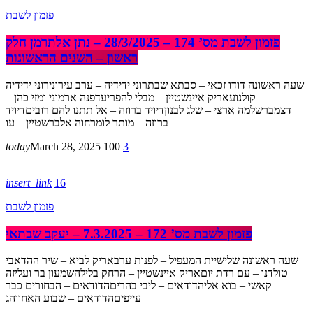
פזמון לשבת
פזמון לשבת מס’ 174 – 28/3/2025 – נתן אלתרמן חלק
ראשון – השנים הראשונות
שעה ראשונה דודו זכאי – סבתא שבתרוני ידידיה – ערב עירונירוני ידידיה
– קולנועאריק איינשטיין – מבלי להפריעדפנה ארמוני ומזי כהן –
דצמברשלמה ארצי – שלג לבנוןדיויד ברוזה – אל תתנו להם רוביםדיויד
ברוזה – מותר לומרחוה אלברשטיין – עו
today
March 28, 2025
100
3
insert_link
16
פזמון לשבת
פזמון לשבת מס’ 172 – 7.3.2025 – יעקב שבתאי
שעה ראשונה שלישיית המעפיל – לפנות ערבאריק לביא – שיר ההדאבי
טולדנו – עם רדת יוםאריק איינשטיין – הרחק בלילהשמעון בר ועליזה
קאשי – בוא אליהדודאים – ליבי בהריםהדודאים – הבחורים כבר
עייפיםהדודאים – שבוע האחווהג