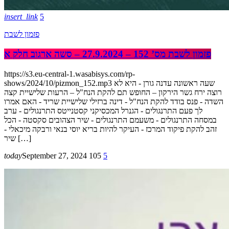
insert_link
5
פזמון לשבת
פזמון לשבת מס’ 152 – 27.9.2024 – סשה ארגוב חלק א
https://s3.eu-central-1.wasabisys.com/rp-
shows/2024/10/pizmon_152.mp3 שעה ראשונה עדנה גורן - היא לא
רוצה ירח גשר הירקון – החופש תם להקת הנח"ל – הרעות שלישיית קצה
השדה - פנס בודד להקת הנח"ל - דינה ברזילי שלישיית שריד - האם אמרו
לך פעם התרנגולים - הגנרל המכסיקני קסטנייטס התרנגולים - ערב
במסחה התרנגולים - משעמם התרנגולים - שיר הצהובים סקסטה - הכל
זהב להקת פיקוד המרכז - העיקר להיות בריא יוסי בנאי ורבקה מיכאלי -
שיר […]
today
September 27, 2024
105
5