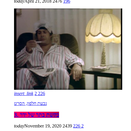
today
April 21, 2018
2476
196
insert_link
2
226
גבעת חלפון, הסרט
3. בקשת בתך של ידך
today
November 19, 2020
2439
226
2