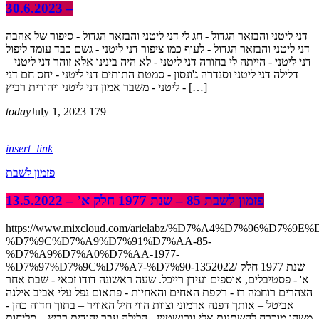
– 30.6.2023
דני ליטני והבזאר הגדול - חג לי דני ליטני והבזאר הגדול - סיפור של אהבה
דני ליטני והבזאר הגדול - לעוף כמו ציפור דני ליטני - גשם כבד עומד ליפול
דני ליטני - הייתה לי בחורה דני ליטני - לא היה בינינו אלא זוהר דני ליטני –
דלילה דני ליטני וסנדרה ג'ונסון - סמטת התותים דני ליטני - יחס חם דני
ליטני - משבר אמון דני ליטני ויהודית רביץ - […]
today
July 1, 2023
179
insert_link
פזמון לשבת
פזמון לשבת 85 – שנת 1977 חלק א’ – 13.5.2022
https://www.mixcloud.com/arielabz/%D7%A4%D7%96%D7%9E
%D7%9C%D7%A9%D7%91%D7%AA-85-
%D7%A9%D7%A0%D7%AA-1977-
%D7%97%D7%9C%D7%A7-%D7%90-1352022/ שנת 1977 חלק
א' - פסטיבלים, אוספים ועידן רייכל. שעה ראשונה דודו זכאי - שבת אחר
הצהרים רוחמה רז - רקפת האחים והאחיות - פתאום נפל עלי אביב אילנה
אביטל – אותך דפנה ארמוני וצוות הווי חיל האוויר – בתוך חדוה כהן -
משהו מוכרח להשתנות אלי גורנשטיין - הלילה עבר יהודית רביץ – סליחות