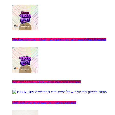
The Rest of מצעד היום (גרסת האלבום) 22 – 4.8.26 – מהדורת SWEET DREAMS
מצעד היום (גרסת האלבום) 23 – 3.8.26 – מהדורת לילה רגועה
מקום ראשון בריטניה – כל המצעדים הבריטיים 1980-1989