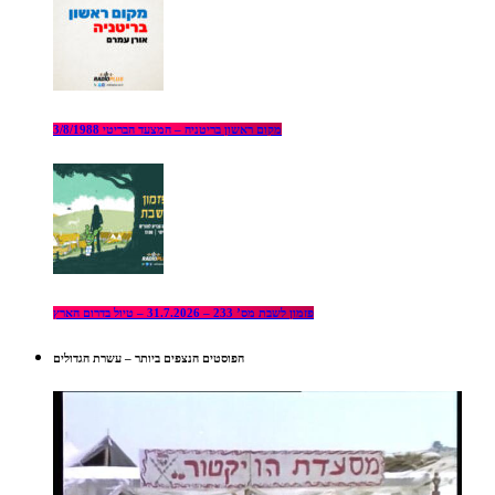
מקום ראשון בריטניה – המצעד הבריטי 3/8/1988
פזמון לשבת מס’ 233 – 31.7.2026 – טיול בדרום הארץ
הפוסטים הנצפים ביותר – עשרת הגדולים