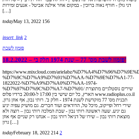
דני גולן - חורף נאוה ברוכין - במקום אחר אילנה אביטל - אנעים זמירות
[…]
today
May 13, 2022
156
insert_link
2
פזמון לשבת
18.2.2022 – ‘פזמון לשבת מס’ 77 – שנת 1974 חלק ב’
https://www.mixcloud.com/arielabz/%D7%A4%D7%96%D7%9E
%D7%9C%D7%A9%D7%91%D7%AA-%D7%9E%D7%A1-77-
1822022-%D7%A9%D7%A0%D7%AA-1974-
%D7%97%D7%9C%D7%A7-%D7%91/ שירים נוסטלגיים מתוצרת
הארץ, כל יום שישי בין 17:00 ל-20:00 ברדיו פלוס www.radioplus.co.il
תכנית מס' 77 מוקדשת לשנת 1974 - חלק ב'. רותי נבון, אף אוזן גרון,
שירי רחל ופייקוב, מיכל טל, הדודאים ועוד חברים. גם מושיק עפיה יגיע
גם יגיע. שעה ראשונה רותי נבון - שבת המלכה רותי נבון – רוצה ולא
מוצאת רותי נבון – שירו של דניאל רותי נבון – אנחנו רק שניים אף אוזן
גרון […]
today
February 18, 2022
214
2