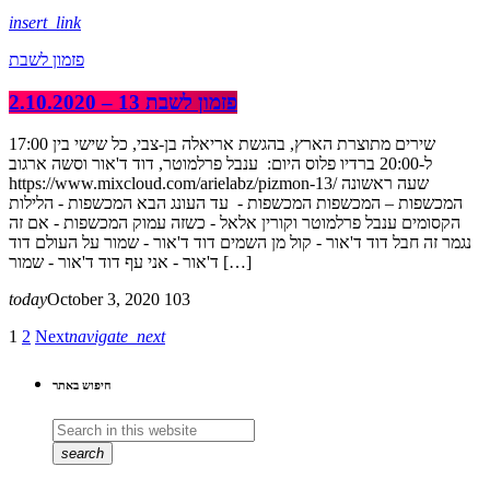
insert_link
פזמון לשבת
פזמון לשבת 13 – 2.10.2020
שירים מתוצרת הארץ, בהגשת אריאלה בן-צבי, כל שישי בין 17:00
ל-20:00 ברדיו פלוס היום: ענבל פרלמוטר, דוד ד'אור וסשה ארגוב
https://www.mixcloud.com/arielabz/pizmon-13/ שעה ראשונה
המכשפות – המכשפות המכשפות - עד העונג הבא המכשפות - הלילות
הקסומים ענבל פרלמוטר וקורין אלאל - כשזה עמוק המכשפות - אם זה
נגמר זה חבל דוד ד'אור - קול מן השמים דוד ד'אור - שמור על העולם דוד
ד'אור - אני עף דוד ד'אור - שמור […]
today
October 3, 2020
103
1
2
Next
navigate_next
חיפוש באתר
search