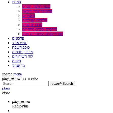
המגזין
גבעת חלפון, הסרט
פסטיבל שירי דיכאון
מאמרים
מלחמת העולמות
מדברים עלינו
מיקסים וסטים מיוחדים
הפרוייקטים המיוחדים שלנו
עדכונים
חפש אותי
כוכב השבת
ארכיון תכניות
לוח השידורים
הצוות
מי אנחנו
search
menu
לשידור החי
play_arrow
search
Search
close
close
play_arrow
RadioPlus