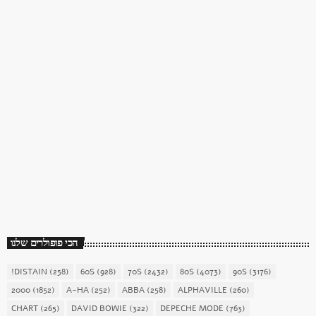
כוכב השבת
כוכב השבת 27 – רוד סטיוארט
today
December 16, 2017
1904
156
הכי פופולרים שלנו
!DISTAIN
(258)
60S
(928)
70S
(2432)
80S
(4073)
90S
(3176)
2000
(1852)
A-HA
(252)
ABBA
(258)
ALPHAVILLE
(260)
CHART
(265)
DAVID BOWIE
(322)
DEPECHE MODE
(763)