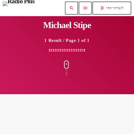
play_arrow
search
menu
לשידור החי
Michael Stipe
1 Result / Page 1 of 1
insert_link