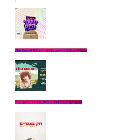
The Rest of מצעד היום (גרסת האלבום) 23 – 8.8.26
פזמון לשבת מס’ 234 – 7.8.2026 – נתן כהן בן 75