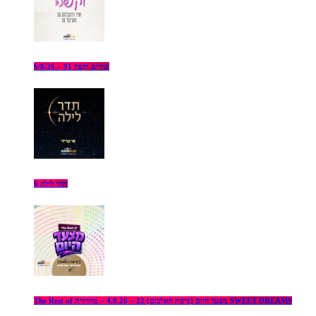
שירים וקפה 91 – 6/8/26
תדר לילה 6
The Rest of מצעד היום (גרסת האלבום) 22 – 4.8.26 – מהדורת SWEET DREAMS