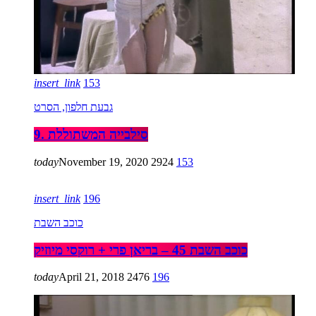
insert_link
153
גבעת חלפון, הסרט
9. סילבייה המשתוללת
today
November 19, 2020
2924
153
insert_link
196
כוכב השבת
כוכב השבת 45 – בריאן פרי + רוקסי מיוזיק
today
April 21, 2018
2476
196