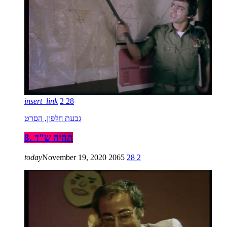
insert_link
2
28
גבעת חלפון, הסרט
8. תהיה ש”ד
today
November 19, 2020
2065
28
2