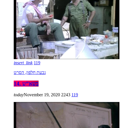
insert_link
119
גבעת חלפון, הסרט
14. בשא”ש
today
November 19, 2020
2243
119