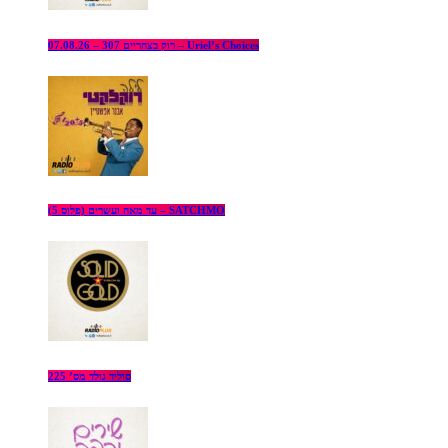
רוק בצהריים 307 – 07.08.26 – Uriel’s Choices
עד מאה ועשרים (פלוס 5) – SATCHMO
סוליד גולד מס’ 225