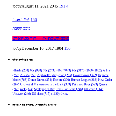
today
August 11, 2021
2045
191
4
insert_link
156
כוכב השבת
כוכב השבת 27 – רוד סטיוארט
today
December 16, 2017
1904
156
הכי פופולרים שלנו
!distain
(258)
60s
(928)
70s
(2432)
80s
(4073)
90s
(3176)
2000
(1852)
A-Ha
(252)
ABBA
(258)
Alphaville
(260)
chart
(265)
David Bowie
(322)
Depeche
Mode
(763)
Duran Duran
(354)
Erasure
(320)
Human League
(268)
New Order
(297)
Orchestral Manoeuvres in the Dark
(359)
Pet Shop Boys
(523)
Queen
(262)
rock
(374)
Synthpop
(1183)
Tears For Fears
(246)
UK chart
(1145)
ישראלי
(1120)
(715)
US chart
(246)
Ultravox
שומרים על הזכויות, שומרים על המוזיקה