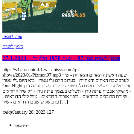
insert_link
פזמון לשבת
פזמון לשבת מס’ 97 – שנת 1978 חלק ד’ – 27.1.2023
https://s3.eu-central-1.wasabisys.com/rp-
shows/2023/01/Pizmon97.mp3 שעה ראשונה האחים והאחיות - שיר
לערב שבת האחים והאחיות - בערוב היום גלי עטרי - בוא היום גלי עטרי -
One Night איתו גלי עטרי - שיר תמים גלי עטרי - ידידי הקשוח עדנה גורן
- מושיקו אבטיח עדנה גורן - תשלוט בעצמך עדנה גורן - רק שיר הדודאים
- שיירת הרוכבים הדודאים - כיבוי אורות הדודאים - טיול לילי הדודאים -
ערב של שושנים הדודאים - שיר […]
today
January 28, 2023
127
חיפוש באתר