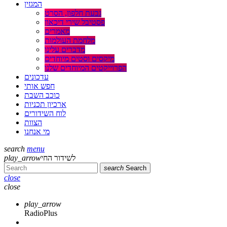
המגזין
גבעת חלפון, הסרט
פסטיבל שירי דיכאון
מאמרים
מלחמת העולמות
מדברים עלינו
מיקסים וסטים מיוחדים
הפרוייקטים המיוחדים שלנו
עדכונים
חפש אותי
כוכב השבת
ארכיון תכניות
לוח השידורים
הצוות
מי אנחנו
search
menu
לשידור החי
play_arrow
search
Search
close
close
play_arrow
RadioPlus