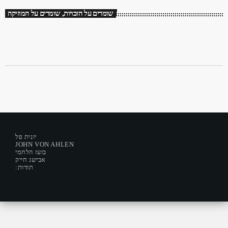
שומרים על הזכויות, שומרים על המוזיקה
יונית פל
JOHN VON AHLEN
בועז הלחמי
אבישג חייק
:תודות