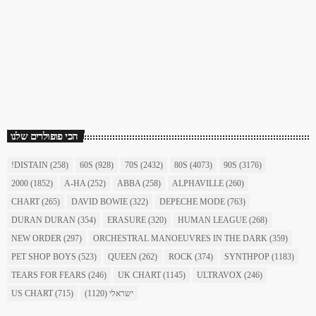
כוכב השבת
כוכב השבת 27 – רוד סטיוארט
today
December 16, 2017
1904
156
הכי פופולרים שלנו
!DISTAIN
(258)
60S
(928)
70S
(2432)
80S
(4073)
90S
(3176)
2000
(1852)
A-HA
(252)
ABBA
(258)
ALPHAVILLE
(260)
CHART
(265)
DAVID BOWIE
(322)
DEPECHE MODE
(763)
DURAN DURAN
(354)
ERASURE
(320)
HUMAN LEAGUE
(268)
NEW ORDER
(297)
ORCHESTRAL MANOEUVRES IN THE DARK
(359)
PET SHOP BOYS
(523)
QUEEN
(262)
ROCK
(374)
SYNTHPOP
(1183)
TEARS FOR FEARS
(246)
UK CHART
(1145)
ULTRAVOX
(246)
ישראלי
(1120)
(715)
US CHART