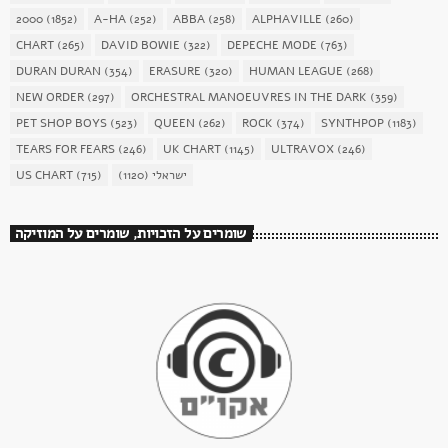
2000
(1852)
A-HA
(252)
ABBA
(258)
ALPHAVILLE
(260)
CHART
(265)
DAVID BOWIE
(322)
DEPECHE MODE
(763)
DURAN DURAN
(354)
ERASURE
(320)
HUMAN LEAGUE
(268)
NEW ORDER
(297)
ORCHESTRAL MANOEUVRES IN THE DARK
(359)
PET SHOP BOYS
(523)
QUEEN
(262)
ROCK
(374)
SYNTHPOP
(1183)
TEARS FOR FEARS
(246)
UK CHART
(1145)
ULTRAVOX
(246)
US CHART
(715)
(1120)
ישראלי
שומרים על הזכויות, שומרים על המוזיקה