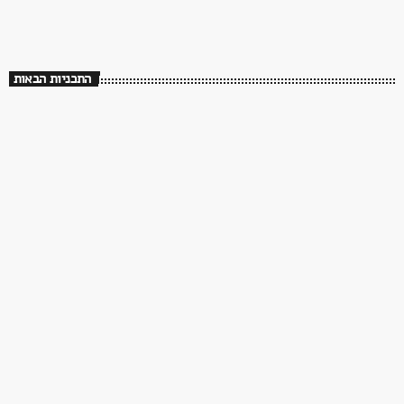
שלושים שנה לך תזכור
התכניות הבאות