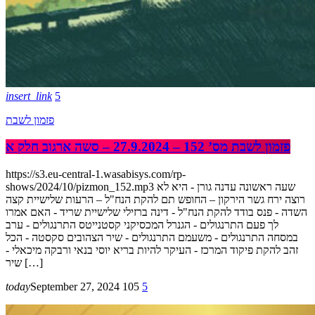
insert_link
5
פזמון לשבת
פזמון לשבת מס’ 152 – 27.9.2024 – סשה ארגוב חלק א
https://s3.eu-central-1.wasabisys.com/rp-
shows/2024/10/pizmon_152.mp3 שעה ראשונה עדנה גורן - היא לא
רוצה ירח גשר הירקון – החופש תם להקת הנח"ל – הרעות שלישיית קצה
השדה - פנס בודד להקת הנח"ל - דינה ברזילי שלישיית שריד - האם אמרו
לך פעם התרנגולים - הגנרל המכסיקני קסטנייטס התרנגולים - ערב
במסחה התרנגולים - משעמם התרנגולים - שיר הצהובים סקסטה - הכל
זהב להקת פיקוד המרכז - העיקר להיות בריא יוסי בנאי ורבקה מיכאלי -
שיר […]
today
September 27, 2024
105
5