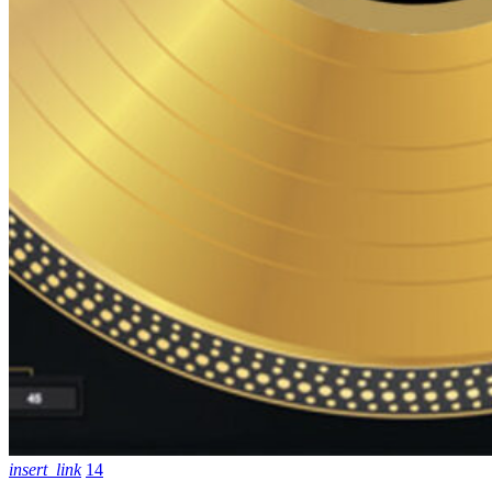
insert_link
14