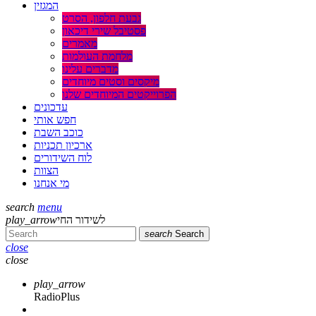
המגזין
גבעת חלפון, הסרט
פסטיבל שירי דיכאון
מאמרים
מלחמת העולמות
מדברים עלינו
מיקסים וסטים מיוחדים
הפרוייקטים המיוחדים שלנו
עדכונים
חפש אותי
כוכב השבת
ארכיון תכניות
לוח השידורים
הצוות
מי אנחנו
search
menu
לשידור החי
play_arrow
search
Search
close
close
play_arrow
RadioPlus