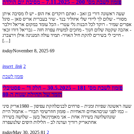
פזמון לשבת מס’ 200 – 7.11.2025 – מסיבת יום הולדת
שעה ראשונה דורי בן זאב - ואתם רוקדים איז הופ - יש לו מסיבה איתן
מסורי - שלום לך ליידי שלי איזוליר בנד - שיר בעברית אריס סאן – סיגל
אפרים שמיר - רוקד לכל הבנות גלי עטרי - הכל עומד במקום אריאל זילבר
- אהבה שקטה שלום חנוך - מחכים למשיח עפרה חזה – גבריאל דודו זכאי
- חייכי לי בשירים להקת חיל האויר- תמיד עולה המנגינה אילן וירצברג
[…]
today
November 8, 2025
69
insert_link
2
פזמון לשבת
פזמון לשבת מס’ 181 – 30.5.2025 – חלק ד’ – פסטיבלי
הזמר של תחילת שנות ה-80
שעה ראשונה שפיות זמנית – פרחים לבניםלהקת עפיפון – 1980אריק סיני
– כמו לפני שניםהאחים והאחיות – פזמון חוזרשימי תבורי – אתמול היית
שונהשלושה בשירה אחת – אני מאמיןיגאל בשן – שלושה בשירה
אחתאריק רודיך ועדנה לב – הלילות היפים שלנועפרה
today
May 30, 2025
81
2