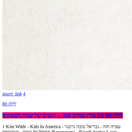
insert_link
4
לילה 80
לילה 80 עם אורן עמרם 368 – הנשים של שנות השמונים
1 Kim Wilde - Kids In America עפרה חזה - גבריאל טובה גרטנר -
אתמול גלי עטרי - בעקבותיו Bananarama - Rough Justice Laura