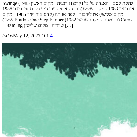
Swinge (נורבגיה - מקום ראשון 1985) להקת קסם - האגדה על בל (קדם
אירוויזיון 1983 - מקום שלישי) ירדנה ארזי - עוד נגיע (קדם אירוויזיון 1985
- מקום שלישי) איזולירבנד - קפה או תה (קדם אירוויזיון 1986 - מקום
שישי) Bardo - One Step Further (בריטניה - מקום שביעי 1982) Carola
- Framling (שוודיה - מקום שלישי […]
today
May 12, 2025
161
4