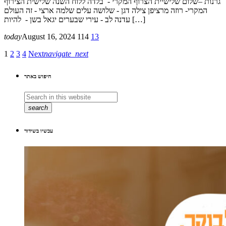
גרנות –שלום שלישיית הצרוף המקרי - בלדה ללוח השנה שלישית הצירוף
המקרי- רוזה מרציפן צילה דגן - שלושה עלים שלמה ארצי - זה העולם
עדנה לב - עירי שבערים יגאל בשן - להיות […]
today
August 16, 2024
114
13
1
2
3
4
Next
navigate_next
חיפוש באתר
search
עכשיו בשידור