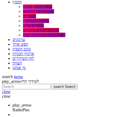
המגזין
גבעת חלפון, הסרט
פסטיבל שירי דיכאון
מאמרים
מלחמת העולמות
מדברים עלינו
מיקסים וסטים מיוחדים
הפרוייקטים המיוחדים שלנו
עדכונים
חפש אותי
כוכב השבת
ארכיון תכניות
לוח השידורים
הצוות
מי אנחנו
search
menu
לשידור החי
play_arrow
search
Search
close
close
play_arrow
RadioPlus