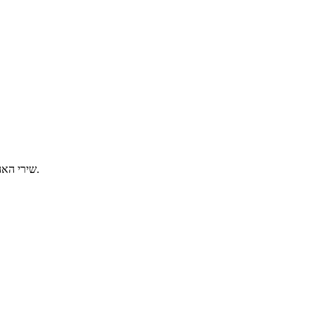
שירי האהבה הגדולים משנות ה-90. כל יום שלישי, מ-2 בלילה ועד אור הבוקר.