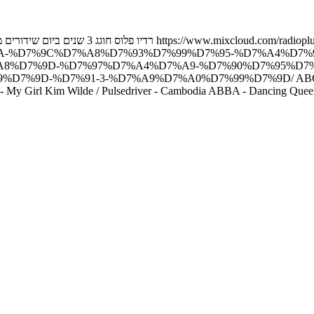
-%D7%9C%D7%A8%D7%93%D7%99%D7%95-%D7%A4%D7%9C
A8%D7%9D-%D7%97%D7%A4%D7%A9-%D7%90%D7%95%D7
%D7%91-3-%D7%A9%D7%A0%D7%99%D7%9D/ ABC - The Look O
 - My Girl Kim Wilde / Pulsedriver - Cambodia ABBA - Dancing Queen