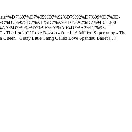
%D7%95%D7%A1-%D7%A9%D7%A2%D7%94-6-1300-
%AA%D7%99-%D7%9E%D7%A6%D7%A2%D7%93-
f Love Bosson - One In A Million Supertramp - The
 Queen - Crazy Little Thing Called Love Spandau Ballet […]