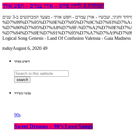
יומולדת 3 לרדיו פלוס – אורן עמרם – חפש אותי
רדיו פלוס חוגג 3 שנים ביום שידורים מיוחד וחגיגי, ועכשיו - אורן עמרם - חפש אותי - מצעד המבוקשים ב-3 שנים https://www.mixcloud.com/radioplusisr/%D7%97%D7%95%D7%92%D7%92%D7%99%D7%9D-
%D7%99%D7%95%D7%9E%D7%95%D7%9C%D7%93%D7%AA
%D7%90%D7%95%D7%A8%D7%9F-%D7%A2%D7%9E%D7%
%D7%94%D7%9E%D7%91%D7%95%D7%A7%D7%A9%D7%99%D7%9D-
Logical Song Genesis - Land Of Confusion Valensia - Gaia Madness
today
August 6, 2020
49
חיפוש באתר
search
עכשיו בשידור
90s
Sweet Dreams – 90’s Love Songs