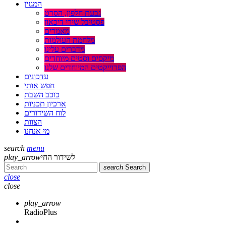
המגזין
גבעת חלפון, הסרט
פסטיבל שירי דיכאון
מאמרים
מלחמת העולמות
מדברים עלינו
מיקסים וסטים מיוחדים
הפרוייקטים המיוחדים שלנו
עדכונים
חפש אותי
כוכב השבת
ארכיון תכניות
לוח השידורים
הצוות
מי אנחנו
search
menu
לשידור החי
play_arrow
search
Search
close
close
play_arrow
RadioPlus