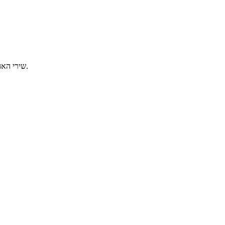
שירי האהבה הגדולים משנות ה-90. כל יום שלישי, מ-2 בלילה ועד אור הבוקר.