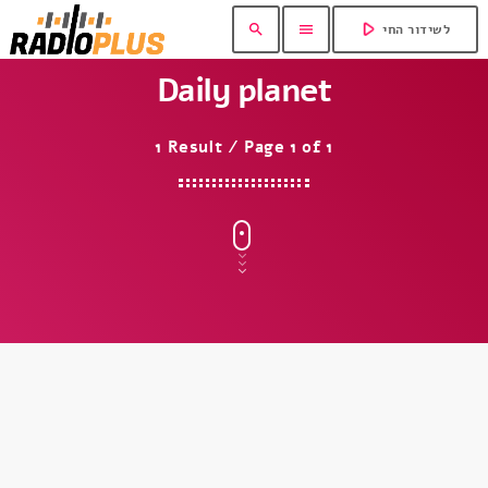
play_arrow
search
menu
לשידור החי
Daily planet
1 Result / Page 1 of 1
insert_link