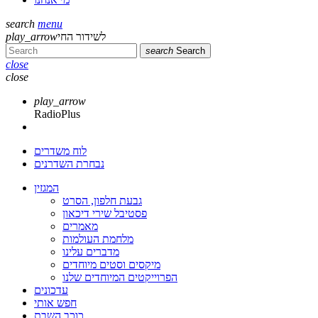
search
menu
לשידור החי
play_arrow
search
Search
close
close
play_arrow
RadioPlus
לוח משדרים
נבחרת השדרנים
המגזין
גבעת חלפון, הסרט
פסטיבל שירי דיכאון
מאמרים
מלחמת העולמות
מדברים עלינו
מיקסים וסטים מיוחדים
הפרוייקטים המיוחדים שלנו
עדכונים
חפש אותי
כוכב השבת