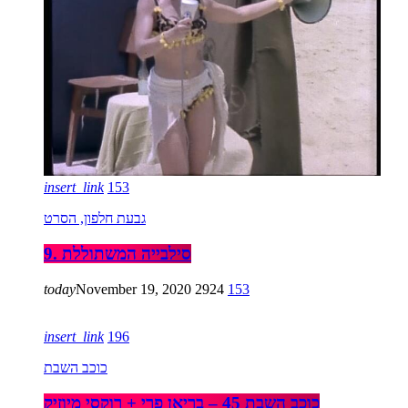
insert_link
153
גבעת חלפון, הסרט
9. סילבייה המשתוללת
today
November 19, 2020
2924
153
insert_link
196
כוכב השבת
כוכב השבת 45 – בריאן פרי + רוקסי מיוזיק