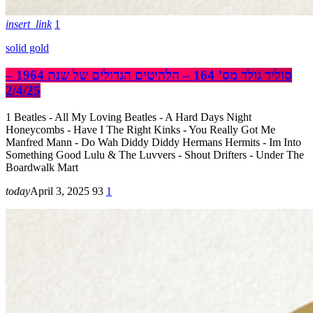
insert_link
1
solid gold
סוליד גולד מס’ 164 – הלהיטים הגדולים של שנת 1964 –
2/4/25
1 Beatles - All My Loving Beatles - A Hard Days Night
Honeycombs - Have I The Right Kinks - You Really Got Me
Manfred Mann - Do Wah Diddy Diddy Hermans Hermits - Im Into
Something Good Lulu & The Luvvers - Shout Drifters - Under The
Boardwalk Mart
today
April 3, 2025
93
1