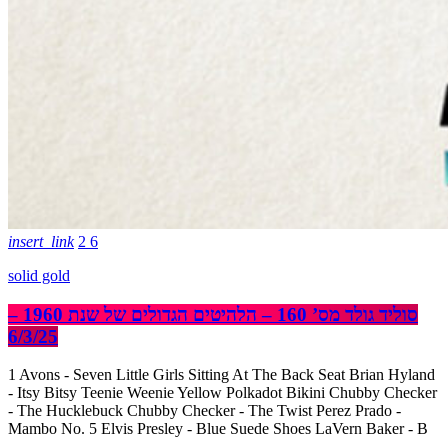
insert_link
2
6
solid gold
סוליד גולד מס’ 160 – הלהיטים הגדולים של שנת 1960 –
6/3/25
1 Avons - Seven Little Girls Sitting At The Back Seat Brian Hyland
- Itsy Bitsy Teenie Weenie Yellow Polkadot Bikini Chubby Checker
- The Hucklebuck Chubby Checker - The Twist Perez Prado -
Mambo No. 5 Elvis Presley - Blue Suede Shoes LaVern Baker - B