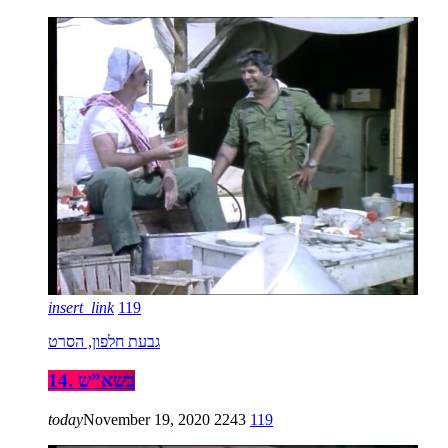
insert_link
119
גבעת חלפון, הסרט
14. בשא”ש
today
November 19, 2020
2243
119