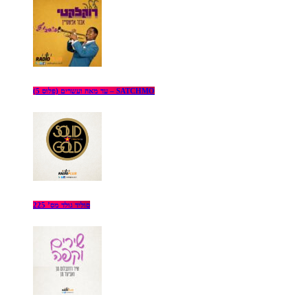
עד מאה ועשרים (פלוס 5) – SATCHMO
סוליד גולד מס’ 225