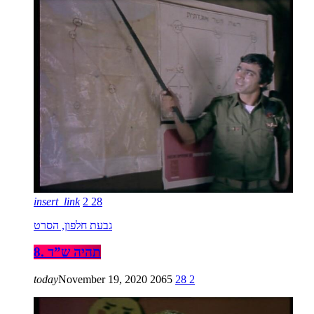
insert_link
2
28
גבעת חלפון, הסרט
8. תהיה ש”ד
today
November 19, 2020
2065
28
2