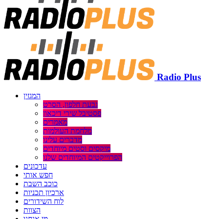
Radio Plus
המגזין
גבעת חלפון, הסרט
פסטיבל שירי דיכאון
מאמרים
מלחמת העולמות
מדברים עלינו
מיקסים וסטים מיוחדים
הפרוייקטים המיוחדים שלנו
עדכונים
חפש אותי
כוכב השבת
ארכיון תכניות
לוח השידורים
הצוות
מי אנחנו