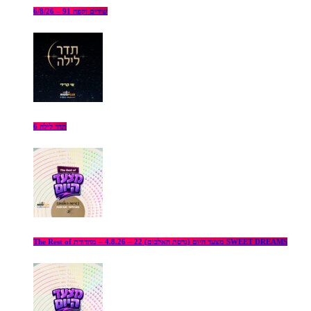
שירים וקפה 91 – 6/8/26
תדר לילה 6
The Rest of מצעד היום (גרסת האלבום) 22 – 4.8.26 – מהדורת SWEET DREAMS