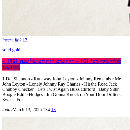
insert_link
13
solid gold
סוליד גולד מס’ 161 – הלהיטים הגדולים של שנת 1961 –
13/3/25
1 Del Shannon - Runaway John Leyton - Johnny Remember Me
John Leyton - Lonely Johnny Ray Charles - Hit the Road Jack
Chubby Checker - Lets Twist Again Buzz Clifford - Baby Sittin
Boogie Eddie Hodges - Im Gonna Knock on Your Door Drifters -
Sweets For
today
March 13, 2025
134
13