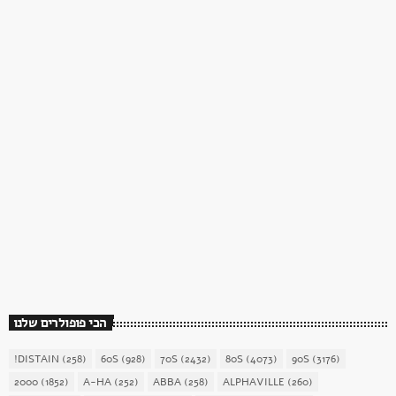
כוכב השבת
כוכב השבת 27 – רוד סטיוארט
today
December 16, 2017
1904
156
הכי פופולרים שלנו
!DISTAIN
(258)
60S
(928)
70S
(2432)
80S
(4073)
90S
(3176)
2000
(1852)
A-HA
(252)
ABBA
(258)
ALPHAVILLE
(260)