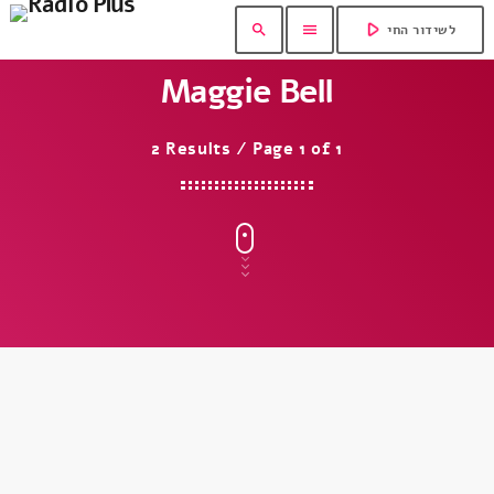
play_arrow
search
menu
לשידור החי
Maggie Bell
2 Results / Page 1 of 1
insert_link