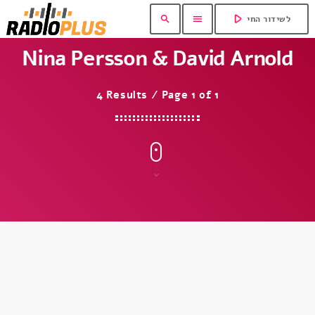
play_arrow
search
menu
לשידור החי
Nina Persson & David Arnold
4 Results / Page 1 of 1
insert_link