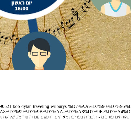
-no-101-090521-bob-dylan-traveling-wilburys-%D7%AA%D7%90
91%D7%A2%D7%A8%D7%99%D7%9B%D7%AA-%D7%A8%D7%9F-%D7%
אורחים עורכים - תוכניות בעריכת מאזינים. והפעם עם רן פריימן, שלוקח אותנו בבטחה דרך כל החברים של בוב דילן עד לאחותו של שייקספייר וחזרה.