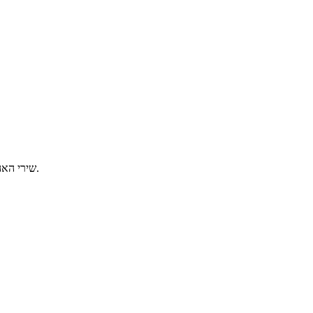
שירי האהבה הגדולים משנות ה-90. כל יום שלישי, מ-2 בלילה ועד אור הבוקר.