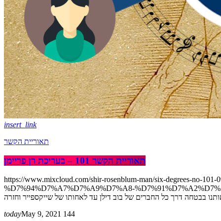
insert_link
תאוריית הקשר
תאוריית הקשר 101 – בעריכת רן פריימן
https://www.mixcloud.com/shir-rosenblum-man/six-degrees
D7%94%D7%A7%D7%A9%D7%A8-%D7%/ תאוריית הקשר בסדרת
today
May 9, 2021
144