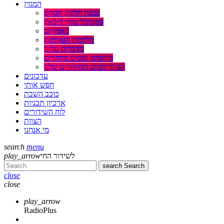
המגזין
גבעת חלפון, הסרט
פסטיבל שירי דיכאון
מאמרים
מלחמת העולמות
מדברים עלינו
מיקסים וסטים מיוחדים
הפרוייקטים המיוחדים שלנו
עדכונים
חפש אותי
כוכב השבת
ארכיון תכניות
לוח השידורים
הצוות
מי אנחנו
search
menu
לשידור החי
play_arrow
search
Search
close
close
play_arrow
RadioPlus