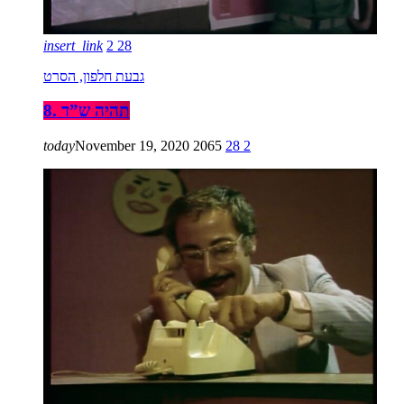
insert_link
2
28
גבעת חלפון, הסרט
8. תהיה ש”ד
today
November 19, 2020
2065
28
2