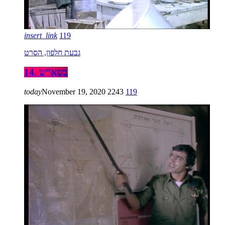
insert_link
119
גבעת חלפון, הסרט
14. בשא”ש
today
November 19, 2020
2243
119