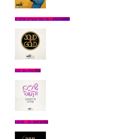
עד מאה ועשרים (פלוס 5) – SATCHMO
סוליד גולד מס’ 225
שירים וקפה 91 – 6/8/26