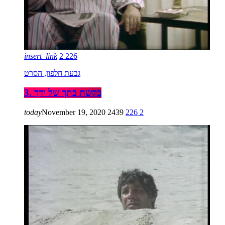
insert_link
2
226
גבעת חלפון, הסרט
3. בקשת בתך של ידך
today
November 19, 2020
2439
226
2