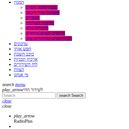
המגזין
גבעת חלפון, הסרט
פסטיבל שירי דיכאון
מאמרים
מלחמת העולמות
מדברים עלינו
מיקסים וסטים מיוחדים
הפרוייקטים המיוחדים שלנו
עדכונים
חפש אותי
כוכב השבת
ארכיון תכניות
לוח השידורים
הצוות
מי אנחנו
search
menu
play_arrow
לשידור החי
search
Search
close
close
play_arrow
RadioPlus