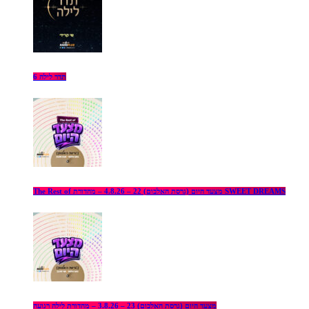
תדר לילה 6
The Rest of מצעד היום (גרסת האלבום) 22 – 4.8.26 – מהדורת SWEET DREAMS
מצעד היום (גרסת האלבום) 23 – 3.8.26 – מהדורת לילה רגועה