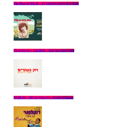
The Rest of מצעד היום (גרסת האלבום) 23 – 8.8.26
פזמון לשבת מס’ 234 – 7.8.2026 – נתן כהן בן 75
רוק בצהריים 307 – 07.08.26 – Uriel’s Choices