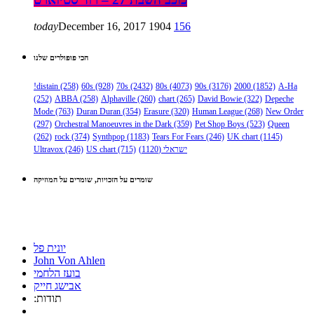
today
December 16, 2017
1904
156
הכי פופולרים שלנו
!distain
(258)
60s
(928)
70s
(2432)
80s
(4073)
90s
(3176)
2000
(1852)
A-Ha
(252)
ABBA
(258)
Alphaville
(260)
chart
(265)
David Bowie
(322)
Depeche
Mode
(763)
Duran Duran
(354)
Erasure
(320)
Human League
(268)
New Order
(297)
Orchestral Manoeuvres in the Dark
(359)
Pet Shop Boys
(523)
Queen
(262)
rock
(374)
Synthpop
(1183)
Tears For Fears
(246)
UK chart
(1145)
Ultravox
(246)
US chart
(715)
(1120)
ישראלי
שומרים על הזכויות, שומרים על המוזיקה
יונית פל
John Von Ahlen
בועז הלחמי
אבישג חייק
:תודות