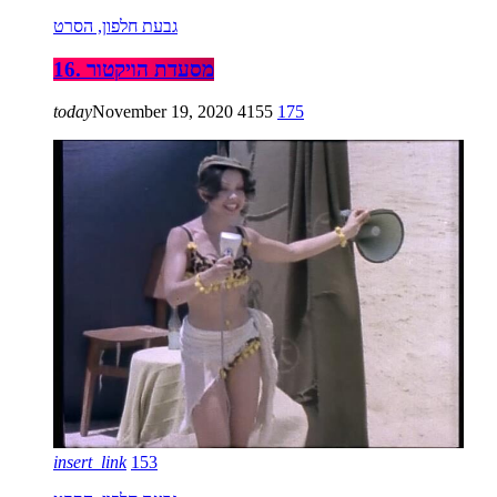
גבעת חלפון, הסרט
16. מסעדת הויקטור
today
November 19, 2020
4155
175
insert_link
153