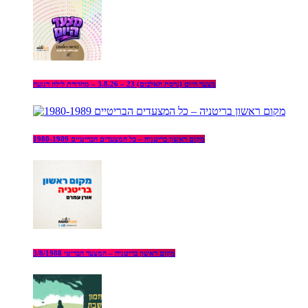
מצעד היום (גרסת האלבום) 23 – 3.8.26 – מהדורת לילה רגועה
מקום ראשון בריטניה – כל המצעדים הבריטיים 1980-1989
מקום ראשון בריטניה – המצעד הבריטי 3/8/1988