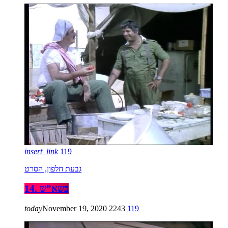
insert_link
119
גבעת חלפון, הסרט
14. בשא”ש
today
November 19, 2020
2243
119