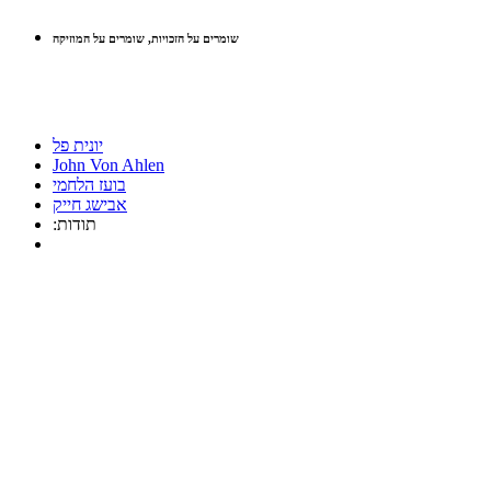
שומרים על הזכויות, שומרים על המוזיקה
יונית פל
John Von Ahlen
בועז הלחמי
אבישג חייק
:תודות