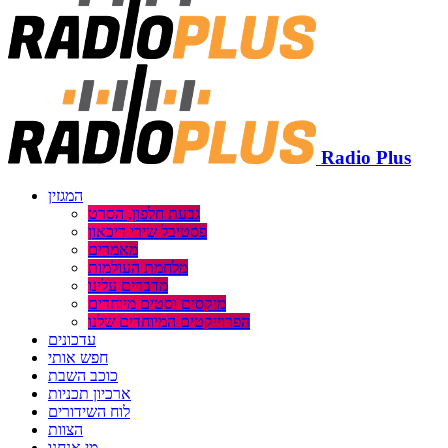
Radio Plus
המגזין
גבעת חלפון, הסרט
פסטיבל שירי דיכאון
מאמרים
מלחמת העולמות
מדברים עלינו
מיקסים וסטים מיוחדים
הפרוייקטים המיוחדים שלנו
עדכונים
חפש אותי
כוכב השבת
ארכיון תכניות
לוח השידורים
הצוות
מי אנחנו