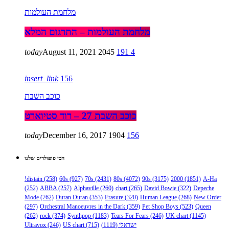
מלחמת העולמות
מלחמת העולמות – התרגום המלא
today
August 11, 2021
2045
191
4
insert_link
156
כוכב השבת
כוכב השבת 27 – רוד סטיוארט
today
December 16, 2017
1904
156
הכי פופולרים שלנו
!distain
(258)
60s
(927)
70s
(2431)
80s
(4072)
90s
(3175)
2000
(1851)
A-Ha
(252)
ABBA
(257)
Alphaville
(260)
chart
(265)
David Bowie
(322)
Depeche
Mode
(762)
Duran Duran
(353)
Erasure
(320)
Human League
(268)
New Order
(297)
Orchestral Manoeuvres in the Dark
(359)
Pet Shop Boys
(523)
Queen
(262)
rock
(374)
Synthpop
(1183)
Tears For Fears
(246)
UK chart
(1145)
ישראלי
(1119)
(715)
US chart
(246)
Ultravox