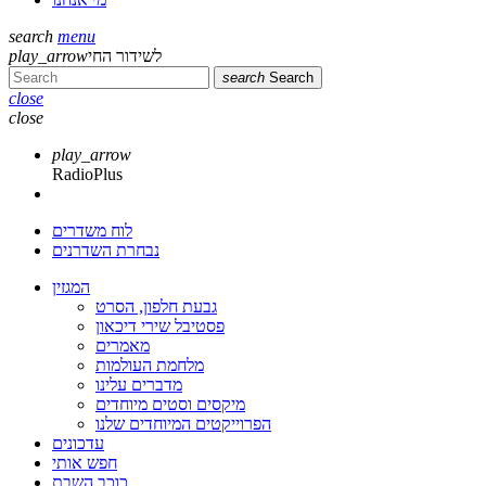
search
menu
לשידור החי
play_arrow
search
Search
close
close
play_arrow
RadioPlus
לוח משדרים
נבחרת השדרנים
המגזין
גבעת חלפון, הסרט
פסטיבל שירי דיכאון
מאמרים
מלחמת העולמות
מדברים עלינו
מיקסים וסטים מיוחדים
הפרוייקטים המיוחדים שלנו
עדכונים
חפש אותי
כוכב השבת