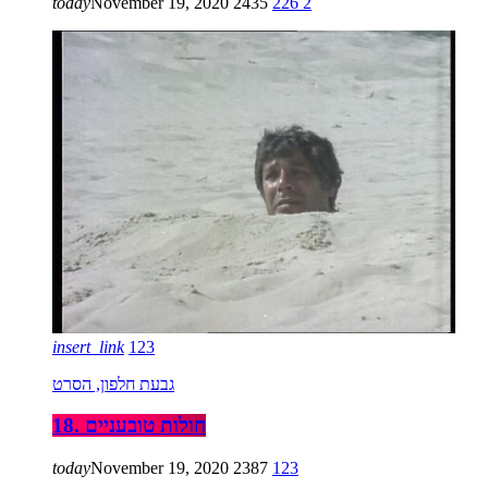
today
November 19, 2020
2435
226
2
insert_link
123
גבעת חלפון, הסרט
18. חולות טובעניים
today
November 19, 2020
2387
123