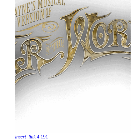
insert_link
4
191