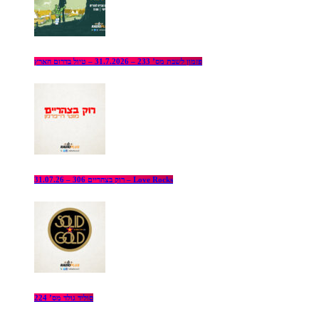
פזמון לשבת מס’ 233 – 31.7.2026 – טיול בדרום הארץ
רוק בצהריים 306 – 31.07.26 – Love Rocks
סוליד גולד מס’ 224