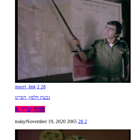
insert_link
2
28
גבעת חלפון, הסרט
8. תהיה ש”ד
today
November 19, 2020
2065
28
2