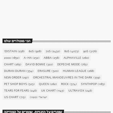
כוכב השבת 27 – רוד סטיוארט
today
December 16, 2017
1904
156
הכי פופולרים שלנו
!DISTAIN
(258)
60S
(928)
70S
(2432)
80S
(4073)
90S
(3176)
2000
(1852)
A-HA
(252)
ABBA
(258)
ALPHAVILLE
(260)
CHART
(265)
DAVID BOWIE
(322)
DEPECHE MODE
(763)
DURAN DURAN
(354)
ERASURE
(320)
HUMAN LEAGUE
(268)
NEW ORDER
(297)
ORCHESTRAL MANOEUVRES IN THE DARK
(359)
PET SHOP BOYS
(523)
QUEEN
(262)
ROCK
(374)
SYNTHPOP
(1183)
TEARS FOR FEARS
(246)
UK CHART
(1145)
ULTRAVOX
(246)
US CHART
(715)
(1120)
ישראלי
שומרים על הזכויות, שומרים על המוזיקה