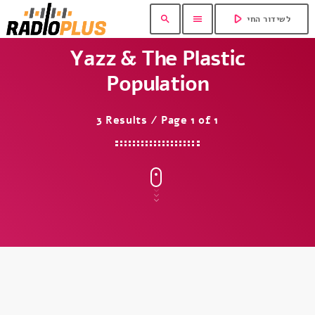
play_arrow
search
menu
לשידור החי
Yazz & The Plastic
Population
3 Results / Page 1 of 1
insert_link