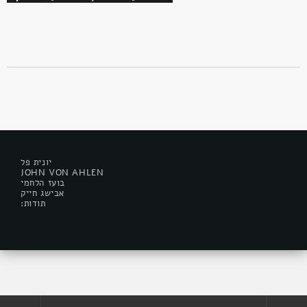
יונית פל
JOHN VON AHLEN
בועז הלחמי
אבישג חייק
:תודות