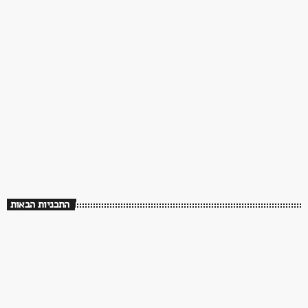
ממשיכים לנגן. שירים שעושים טוב ברדיו פלוס
18:00 - 00:00
התכניות הבאות