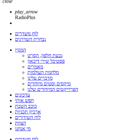
close
play_arrow
RadioPlus
לוח משדרים
נבחרת השדרנים
המגזין
גבעת חלפון, הסרט
פסטיבל שירי דיכאון
מאמרים
מלחמת העולמות
מדברים עלינו
מיקסים וסטים מיוחדים
הפרוייקטים המיוחדים שלנו
עדכונים
חפש אותי
כוכב השבת
ארכיון תכניות
לוח השידורים
הצוות
מי אנחנו
לוח משדרים