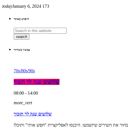
today
January 6, 2024
173
חיפוש באתר
search
עכשיו בשידור
70s/80s/90s
שלושים שנה לך תזכור
08:00 - 14:00
more_vert
שלושים שנה לך תזכור
אחר הצהרים. התכנית היחידה ברדיו שנותנת לכם לבחור את השירים שיושמעו. היכנסו לאפליקציית "חפש אותי" ותוכלו