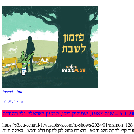
insert_link
פזמון לשבת
https://s3.eu-central-1.wasabisys.com/rp-shows/2024/0 שעה ראשונה שלישיית פרנסה טובה - כשאת אומרת לא להקת גייסות השריון - קצב השריון להקת גייסות השריון - בגילגל להקת גייסות השריון -