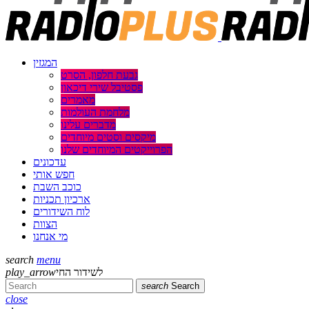
המגזין
גבעת חלפון, הסרט
פסטיבל שירי דיכאון
מאמרים
מלחמת העולמות
מדברים עלינו
מיקסים וסטים מיוחדים
הפרוייקטים המיוחדים שלנו
עדכונים
חפש אותי
כוכב השבת
ארכיון תכניות
לוח השידורים
הצוות
מי אנחנו
search
menu
לשידור החי
play_arrow
search
Search
close