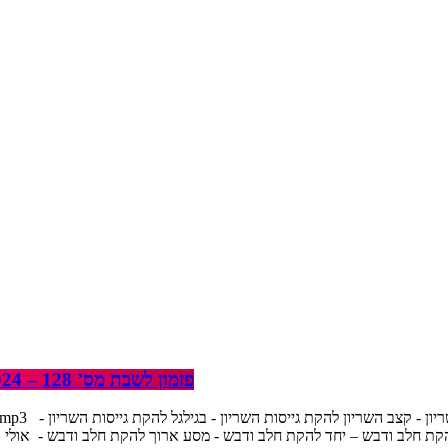
פזמון לשבת מס’ 128 – 5.1.2024 – שנת 1982, שמוליק בילו, שמעון ישראלי, גלי ויהודית
1/pizmon_128.mp3