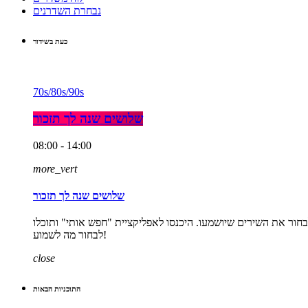
נבחרת השדרנים
כעת בשידור
70s/80s/90s
שלושים שנה לך תזכור
08:00 - 14:00
more_vert
שלושים שנה לך תזכור
אחר הצהרים. התכנית היחידה ברדיו שנותנת לכם לבחור את השירים שיושמעו. היכנסו לאפליקציית "חפש אותי" ותוכלו
לבחור מה לשמוע!
close
התוכניות הבאות