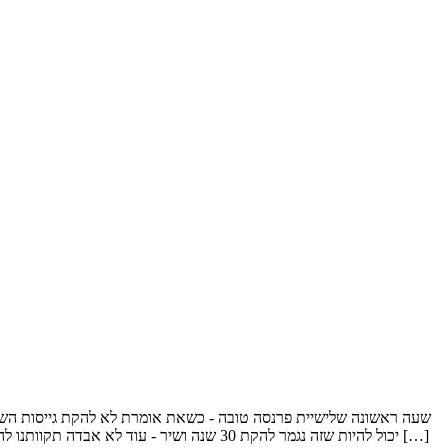
יכול להיות שזה נגמר להקת 30 שנה ושיר - עוד לא אבדה תקוותנו להקת חלב ודבש – יחד להקת חלב ודבש - מסע ארוך להקת חלב ודבש - אולי עוד קיץ להקת חלב ודבש - תוצרת כחול לבן להקת חלב ודבש - באילת היית […]