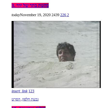
3. בקשת בתך של ידך
today
November 19, 2020
2439
226
2
insert_link
123
גבעת חלפון, הסרט