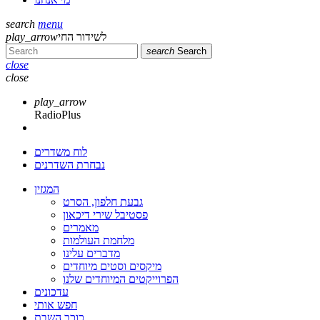
search
menu
לשידור החי
play_arrow
search
Search
close
close
play_arrow
RadioPlus
לוח משדרים
נבחרת השדרנים
המגזין
גבעת חלפון, הסרט
פסטיבל שירי דיכאון
מאמרים
מלחמת העולמות
מדברים עלינו
מיקסים וסטים מיוחדים
הפרוייקטים המיוחדים שלנו
עדכונים
חפש אותי
כוכב השבת