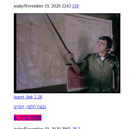
today
November 19, 2020
2243
119
insert_link
2
28
גבעת חלפון, הסרט
8. תהיה ש”ד
today
November 19, 2020
2065
28
2