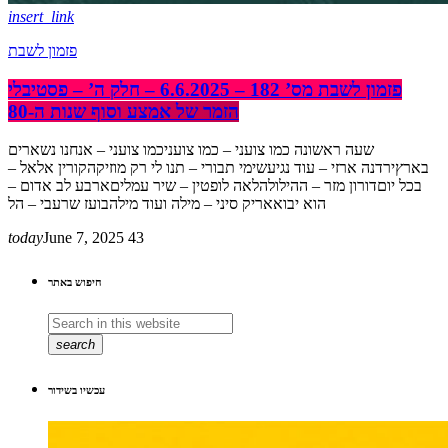
insert_link
פזמון לשבת
פזמון לשבת מס’ 182 – 6.6.2025 – חלק ה’ – פסטיבלי
הזמר של אמצע וסוף שנות ה-80
שעה ראשונה כמו צועני – כמו צועניכמו צועני – אנחנו נשארים
בארץירדנה ארזי – עוד נגיעשימי תבורי – תנו לי רק מוזיקהקורין אלאל –
בכל יוםדורון מזר – ההילולהלאה לופטין – שיר עמליםארבע לב אדום –
הוא יבואאריק סיני – מילה ועוד מילהבועז שרעבי – הל
today
June 7, 2025
43
חיפוש באתר
search
עכשיו בשידור