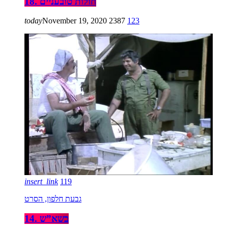
18. חולות טובעניים
today
November 19, 2020
2387
123
insert_link
119
גבעת חלפון, הסרט
14. בשא”ש