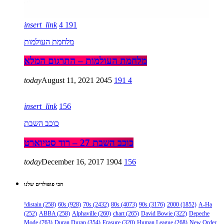
insert_link
4
191
מלחמת העולמות
מלחמת העולמות – התרגום המלא
today
August 11, 2021
2045
191
4
insert_link
156
כוכב השבת
כוכב השבת 27 – רוד סטיוארט
today
December 16, 2017
1904
156
הכי פופולרים שלנו
!distain
(258)
60s
(928)
70s
(2432)
80s
(4073)
90s
(3176)
2000
(1852)
A-Ha
(252)
ABBA
(258)
Alphaville
(260)
chart
(265)
David Bowie
(322)
Depeche
Mode
(763)
Duran Duran
(354)
Erasure
(320)
Human League
(268)
New Order