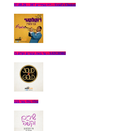
רוק בצהריים 307 – 07.08.26 – Uriel’s Choices
עד מאה ועשרים (פלוס 5) – SATCHMO
סוליד גולד מס’ 225