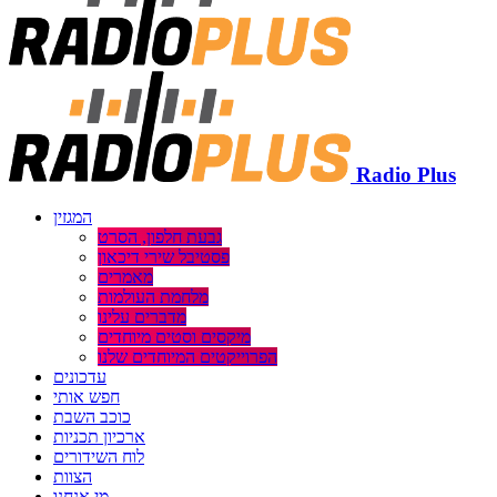
Radio Plus
המגזין
גבעת חלפון, הסרט
פסטיבל שירי דיכאון
מאמרים
מלחמת העולמות
מדברים עלינו
מיקסים וסטים מיוחדים
הפרוייקטים המיוחדים שלנו
עדכונים
חפש אותי
כוכב השבת
ארכיון תכניות
לוח השידורים
הצוות
מי אנחנו