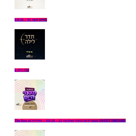
שירים וקפה 91 – 6/8/26
תדר לילה 6
The Rest of מצעד היום (גרסת האלבום) 22 – 4.8.26 – מהדורת SWEET DREAMS