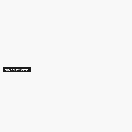
70s/80s/90s
שלושים שנה לך תזכור
08:00 - 14:00
שלושים שנה לך תזכור
התכניות הבאות