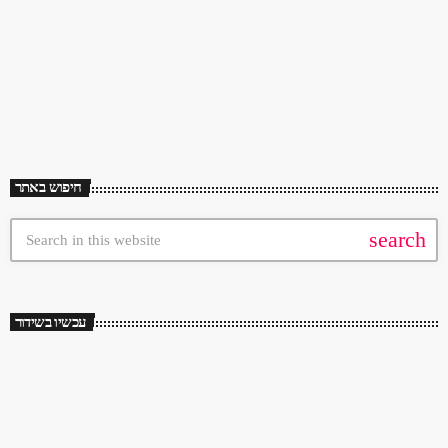
צוחקתאריק איינשטיין - האור בקצהתומס - נשיקת לילה טובשלומי שבן וחוה
today
November 4, 2023
167
2
אלברשטיין - תרגיל בהתעוררות חוה אלברשטיין - כשתגדלי תביניחוה אלברשטיין -
כרגע זה נראה לא טובהבילויים - הזמן האחרוןמאיר אריאל - שיר תת-מודע
זמניהפרברים - החולמים אחר השמשאריק איינשטיין - הכל זהביונה עטרי - זה לא
[…]
חיפוש באתר
search
עכשיו בשידור