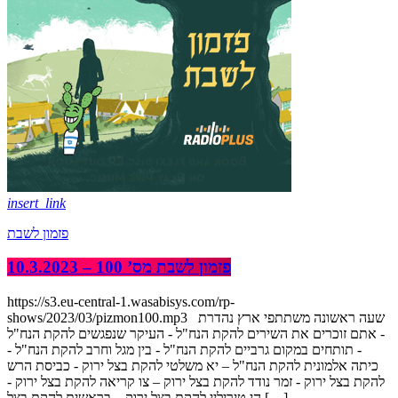
insert_link
פזמון לשבת
פזמון לשבת מס’ 100 – 10.3.2023
https://s3.eu-central-1.wasabisys.com/rp-
shows/2023/03/pizmon100.mp3 שעה ראשונה משתתפי ארץ נהדרת
- אתם זוכרים את השירים להקת הנח"ל - העיקר שנפגשים להקת הנח"ל
- תותחים במקום גרביים להקת הנח"ל - בין מגל וחרב להקת הנח"ל -
כיתה אלמונית להקת הנח"ל – יא משלטי להקת בצל ירוק - כביסת הרש
להקת בצל ירוק - זמר נודד להקת בצל ירוק – צו קריאה להקת בצל ירוק -
הי טיריליי להקת בצל ירוק – בראשית להקת בצל […]