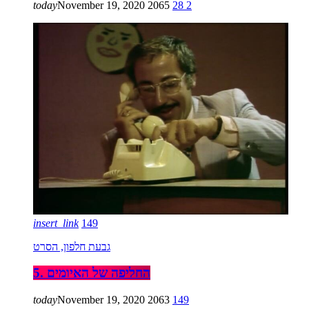
today
November 19, 2020
2065
28
2
insert_link
149
גבעת חלפון, הסרט
5. החליפה של האיומים
today
November 19, 2020
2063
149