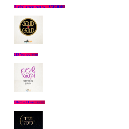
עד מאה ועשרים (פלוס 5) – SATCHMO
סוליד גולד מס’ 225
שירים וקפה 91 – 6/8/26