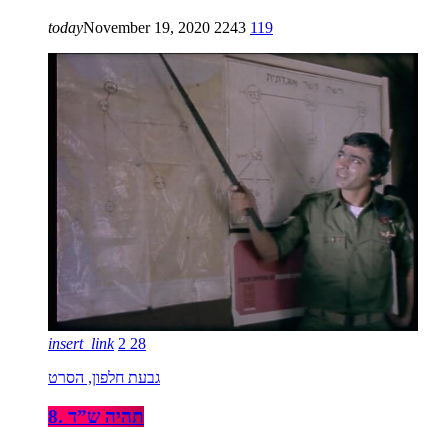
today
November 19, 2020
2243
119
insert_link
2
28
גבעת חלפון, הסרט
8. תהיה ש”ד