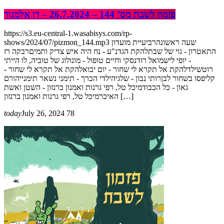
פזמון לשבת מס’ 144 – 26.7.2024 – דן אלמגור
https://s3.eu-central-1.wasabisys.com/rp-
shows/2024/07/pizmon_144.mp3 שעה ראשונהרביעיית מועדון
התאטרון - גוי של שבתלהקת הגדנ"ע - נח היה איש צדיק ותמיםרבקה רז
- יופי לישמואל רודנסקי וחיים טופול - מונולוג של טוביה, לו הייתי
רוטשילדלהקת אל תקרא לי שחור - יום יבואלהקת אל תקרא לי שחור -
קליפסו בשחור לבןרותי נבון - שלגיהילדי הכרך - תימני נשאר תימנייהורם
גאון - כל הכבודמיכל טל, רפי גרנות ואמנון ברנזון - השטן ואשת
האיכרמיכל טל, רפי גרנות ואמנון ברנזון […]
today
July 26, 2024
78