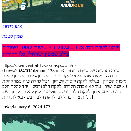
insert_link
פזמון לשבת
פזמון לשבת מס’ 128 – 5.1.2024 – שנת 1982, שמוליק
בילו, שמעון ישראלי, גלי ויהודית
https://s3.eu-central-1.wasabisys.com/rp-
shows/2024/01/pizmon_128.mp3 שעה ראשונה שלישיית פרנסה
טובה - כשאת אומרת לא להקת גייסות השריון - קצב השריון להקת
גייסות השריון - בגילגל להקת גייסות השריון - יכול להיות שזה נגמר להקת
30 שנה ושיר - עוד לא אבדה תקוותנו להקת חלב ודבש – יחד להקת חלב
ודבש - מסע ארוך להקת חלב ודבש - אולי עוד קיץ להקת חלב ודבש -
תוצרת כחול לבן להקת חלב ודבש - באילת היית […]
today
January 6, 2024
173