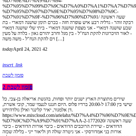
%D7%9E%D7%A9%D7%94-
%D7%95%D7%99%D7%9C%D7%A0%D7%A1%D7%A7%D7%9
%D7%95%D7%97%D7%9E%D7%95%D7%98%D7%9C-
%D7%91%D7%9F-%D7%96%D7%90%D7%91/ שעה ראשונה
רבקה זוהר - גדליה רבע איש עופרה חזה - בכרם תימן שושנה דמארי - בת
שבע שושנה דמארי - אני מצפת שושנה דמארי - ביתי שלי שושנה דמארי
- לאור הזיכרונות להקת הנח"ל - בין מגל וחרב יהורם גאון - בלדה על מעין
וים להקת הנח"ל - משה משה […]
today
April 24, 2021
42
insert_link
פזמון לשבת
פזמון לשבת 2
שירים מתוצרת הארץ ישנים יותר ופחות, בהגשת אריאלה בן-צבי, כל
שישי בין 17:00 ל-20:00 ברדיו פלוס .היום חגגנו לנעמי שמר, קובי אשרת,
דן אלמגור, יאיר קלינגר ואילן גולדהירש.
https://www.mixcloud.com/arielabz/%D7%A4%D7%96%D7%9E
%D7%9C%D7%A9%D7%91%D7%AA-2-1772020/ שעה ראשונה
הדודאים - שיירת הרוכבים הדודאים - כיבוי אורות הדודאים - כיבוי
אורות בני אמדורסקי - אני גיטרה שולה חן וליאור ייני - בלילה שכזה