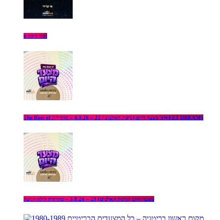
תדר לילה 6
The Rest of מצעד היום (גרסת האלבום) 22 – 4.8.26 – מהדורת SWEET DREAMS
מצעד היום (גרסת האלבום) 23 – 3.8.26 – מהדורת לילה רגועה