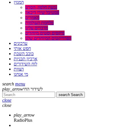
המגזין
גבעת חלפון, הסרט
פסטיבל שירי דיכאון
מאמרים
מלחמת העולמות
מדברים עלינו
מיקסים וסטים מיוחדים
הפרוייקטים המיוחדים שלנו
עדכונים
חפש אותי
כוכב השבת
ארכיון תכניות
לוח השידורים
הצוות
מי אנחנו
search
menu
לשידור החי
play_arrow
search
Search
close
close
play_arrow
RadioPlus