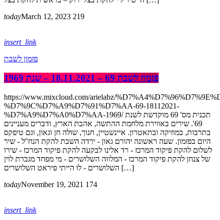
today
March 12, 2023
219
insert_link
פזמון לשבת
פזמון לשבת 69 – 18.11.2021 – שנת 1969
https://www.mixcloud.com/arielabz/%D7%A4%D7%96%D7%9E
%D7%9C%D7%A9%D7%91%D7%AA-69-18112021-
%D7%A9%D7%A0%D7%AA-1969/ תכנית מס' 69 מוקדשת לשנת
69'. שירים באווירת מלחמת ההתשה, אהבת הארץ, ודברים מעניינים
בתרבות, במוזיקה ובתאטרון. איינשטיין, חנוך, שולה חן וגאון, וגם טיפקס
היום בפזמון. שעה ראשונה יהורם גאון - ירדה השבת להקת הנח''ל - שיר
לשלום להקת פיקוד המרכז - רד אלינו לבקעה להקת פיקוד המרכז - שירו
של צנחן להקת פיקוד המרכז - המלווה השלושרים - מי מפחד מגברת לוין
השלושרים - לו הייתי פיראט השלושרים […]
today
November 19, 2021
174
insert_link