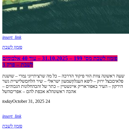
insert_link
פזמון לשבת
פזמון לשבת מס’ 199 – 31.10.2025 – עוד 40 אלבומים
לשבת – פרק 3
שעה ראשונה צוות הווי פיקוד הדרכה – כל מה שרציתייוני נמרי – שושנת
פלאיםבצל ירוק – ליפא העגלוןשמעון ישראלי – שיר הלחםשלישיית גשר
הירקון – העיר באפוראריק איינשטיין – כתר של זהבהחלונות הגבוהים –
אהבה ראשונהלא אכפת להם – אפריםהשל
today
October 31, 2025
24
insert_link
פזמון לשבת