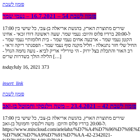
פזמון לשבת
פזמון לשבת 54 – 16.7.2021 – נעמי שמר
שירים מתוצרת הארץ, בהגשת אריאלה בן-צבי, כל שישי בין 17:00
ל-20:00 ברדיו פלוס והיום: נעמי שמר. שעה ראשונה דודו זכאי - אחינו
הקטן נעמי שמר - ארבעה אחים נעמי שמר - בית חלומותיי נעמי שמר -
החיל שלי חזר נתנאלה - חליל מקנה סוף נעמי שמר - הפסנתר ריקה זראי -
רב האור והתכלת בצל ירוק - הי טיריליי אריק לביא - נועה נחמה הנדל -
הלילה הולך בשדרות שרים […]
today
July 16, 2021
373
insert_link
פזמון לשבת
פזמון לשבת 42 – 23.4.2021 – משה וילנסקי וחמוטל בן-זאב
שירים מתוצרת הארץ, בהגשת אריאלה בן-צבי, כל שישי בין 17:00
ל-20:00 ברדיו פלוס והיום: משה וילנסקי וחמוטל בן-זאב.
https://www.mixcloud.com/arielabz/%D7%A4%D7%96%D7%9E
%D7%9C%D7%A9%D7%91%D7%AA-42-2342021-