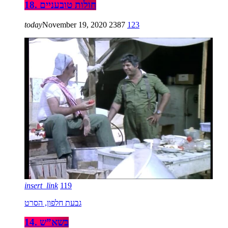
18. חולות טובעניים
today
November 19, 2020
2387
123
insert_link
119
גבעת חלפון, הסרט
14. בשא”ש