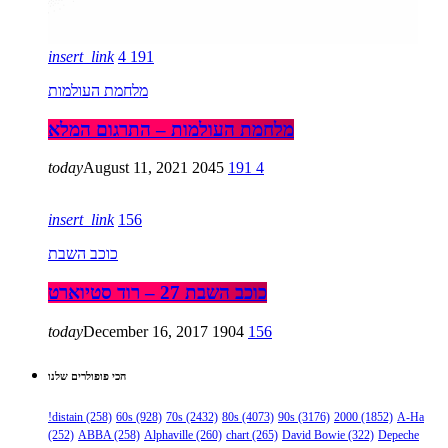
insert_link
4
191
מלחמת העולמות
מלחמת העולמות – התרגום המלא
today
August 11, 2021
2045
191
4
insert_link
156
כוכב השבת
כוכב השבת 27 – רוד סטיוארט
today
December 16, 2017
1904
156
הכי פופולרים שלנו
!distain
(258)
60s
(928)
70s
(2432)
80s
(4073)
90s
(3176)
2000
(1852)
A-Ha
(252)
ABBA
(258)
Alphaville
(260)
chart
(265)
David Bowie
(322)
Depeche