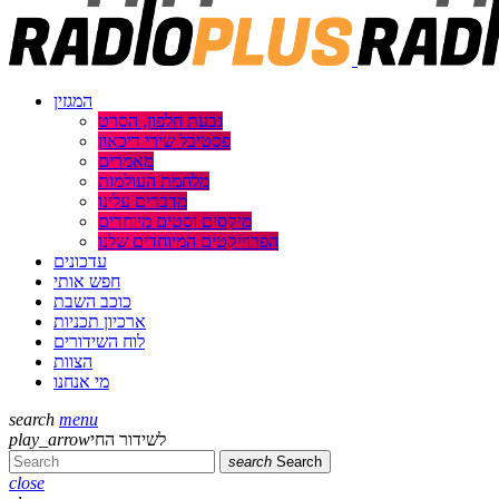
המגזין
גבעת חלפון, הסרט
פסטיבל שירי דיכאון
מאמרים
מלחמת העולמות
מדברים עלינו
מיקסים וסטים מיוחדים
הפרוייקטים המיוחדים שלנו
עדכונים
חפש אותי
כוכב השבת
ארכיון תכניות
לוח השידורים
הצוות
מי אנחנו
search
menu
לשידור החי
play_arrow
search
Search
close