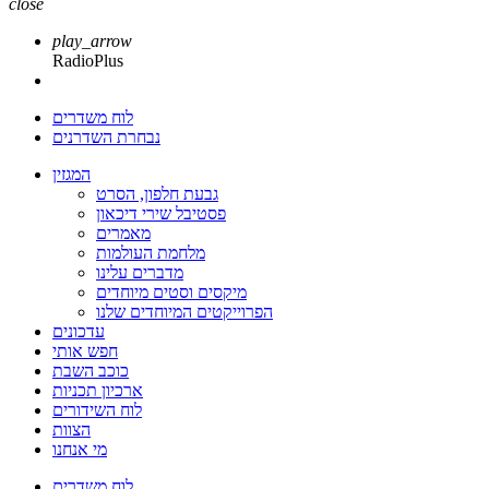
close
play_arrow
RadioPlus
לוח משדרים
נבחרת השדרנים
המגזין
גבעת חלפון, הסרט
פסטיבל שירי דיכאון
מאמרים
מלחמת העולמות
מדברים עלינו
מיקסים וסטים מיוחדים
הפרוייקטים המיוחדים שלנו
עדכונים
חפש אותי
כוכב השבת
ארכיון תכניות
לוח השידורים
הצוות
מי אנחנו
לוח משדרים