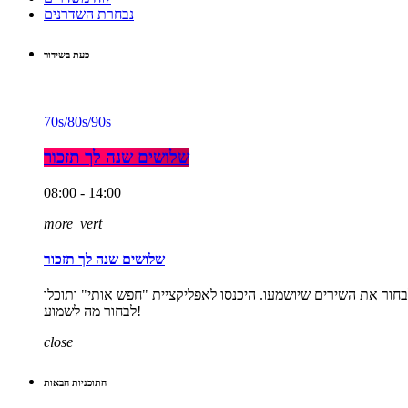
נבחרת השדרנים
כעת בשידור
70s/80s/90s
שלושים שנה לך תזכור
08:00 - 14:00
more_vert
שלושים שנה לך תזכור
אחר הצהרים. התכנית היחידה ברדיו שנותנת לכם לבחור את השירים שיושמעו. היכנסו לאפליקציית "חפש אותי" ותוכלו
לבחור מה לשמוע!
close
התוכניות הבאות