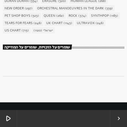
DURAN DURAN
(354)
ERASURE
(320)
HUMAN LEAGUE
(268)
NEW ORDER
(297)
ORCHESTRAL MANOEUVRES IN THE DARK
(359)
PET SHOP BOYS
(523)
QUEEN
(262)
ROCK
(374)
SYNTHPOP
(1183)
TEARS FOR FEARS
(246)
UK CHART
(1145)
ULTRAVOX
(246)
ישראלי
(1120)
(715)
US CHART
שומרים על הזכויות, שומרים על המוזיקה
יונית פל
play_arrow
keyboard_arrow_right
JOHN VON AHLEN
בועז הלחמי