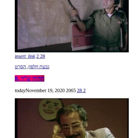
insert_link
2
28
גבעת חלפון, הסרט
8. תהיה ש”ד
today
November 19, 2020
2065
28
2