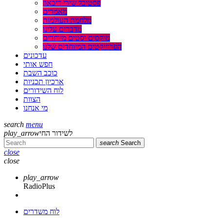
פסטיבל שירי דיכאון
מאמרים
מלחמת העולמות
מדברים עלינו
מיקסים וסטים מיוחדים
הפרוייקטים המיוחדים שלנו
עדכונים
חפש אותי
כוכב השבת
ארכיון תכניות
לוח השידורים
הצוות
מי אנחנו
search
menu
לשידור החי
play_arrow
search
Search
close
close
play_arrow
RadioPlus
לוח משדרים