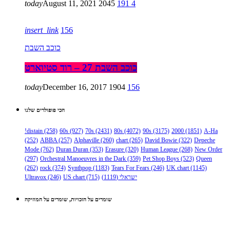
today
August 11, 2021
2045
191
4
insert_link
156
כוכב השבת
כוכב השבת 27 – רוד סטיוארט
today
December 16, 2017
1904
156
הכי פופולרים שלנו
!distain
(258)
60s
(927)
70s
(2431)
80s
(4072)
90s
(3175)
2000
(1851)
A-Ha
(252)
ABBA
(257)
Alphaville
(260)
chart
(265)
David Bowie
(322)
Depeche
Mode
(762)
Duran Duran
(353)
Erasure
(320)
Human League
(268)
New Order
(297)
Orchestral Manoeuvres in the Dark
(359)
Pet Shop Boys
(523)
Queen
(262)
rock
(374)
Synthpop
(1183)
Tears For Fears
(246)
UK chart
(1145)
ישראלי
(1119)
(715)
US chart
(246)
Ultravox
שומרים על הזכויות, שומרים על המוזיקה