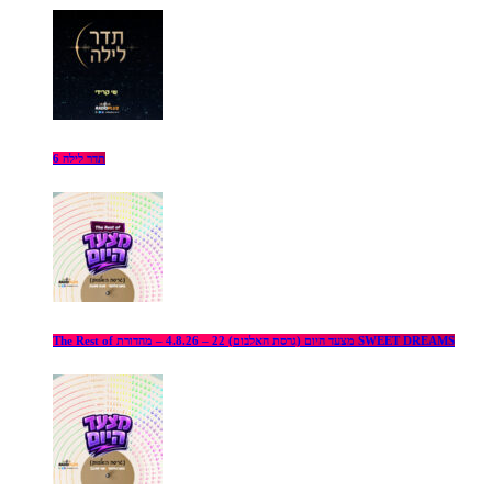
תדר לילה 6
The Rest of מצעד היום (גרסת האלבום) 22 – 4.8.26 – מהדורת SWEET DREAMS