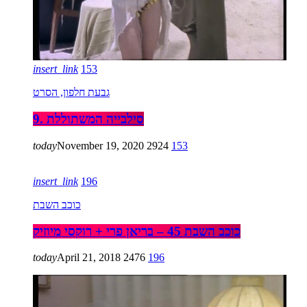
insert_link
153
גבעת חלפון, הסרט
9. סילבייה המשתוללת
today
November 19, 2020
2924
153
insert_link
196
כוכב השבת
כוכב השבת 45 – בריאן פרי + רוקסי מיוזיק
today
April 21, 2018
2476
196