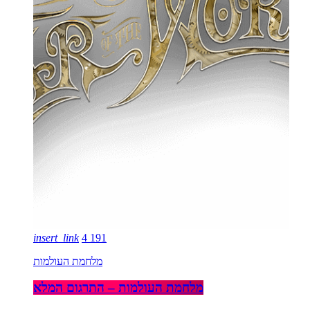
insert_link
4
191
מלחמת העולמות
מלחמת העולמות – התרגום המלא