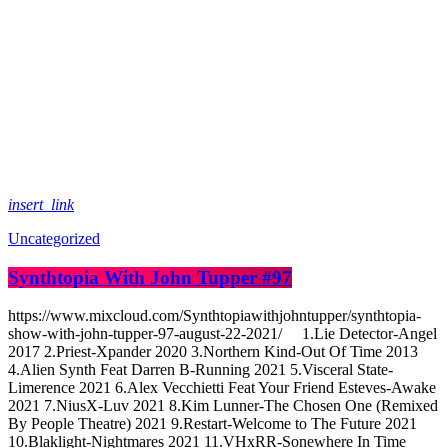
insert_link
Uncategorized
Synthtopia With John Tupper #97
https://www.mixcloud.com/Synthtopiawithjohntupper/synthtopia-
show-with-john-tupper-97-august-22-2021/ 1.Lie Detector-Angel
2017 2.Priest-Xpander 2020 3.Northern Kind-Out Of Time 2013
4.Alien Synth Feat Darren B-Running 2021 5.Visceral State-
Limerence 2021 6.Alex Vecchietti Feat Your Friend Esteves-Awake
2021 7.NiusX-Luv 2021 8.Kim Lunner-The Chosen One (Remixed
By People Theatre) 2021 9.Restart-Welcome to The Future 2021
10.Blaklight-Nightmares 2021 11.VHxRR-Sonewhere In Time