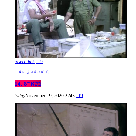
insert_link
119
גבעת חלפון, הסרט
14. בשא”ש
today
November 19, 2020
2243
119