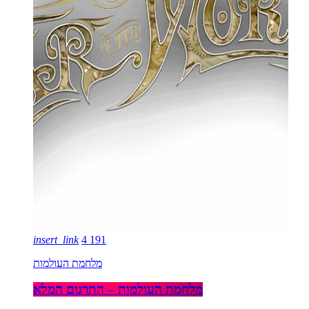
insert_link
4
191
מלחמת העולמות
מלחמת העולמות – התרגום המלא