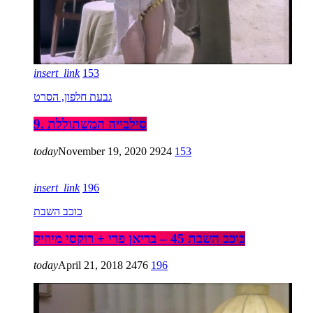
insert_link
153
גבעת חלפון, הסרט
9. סילבייה המשתוללת
today
November 19, 2020
2924
153
insert_link
196
כוכב השבת
כוכב השבת 45 – בריאן פרי + רוקסי מיוזיק
today
April 21, 2018
2476
196