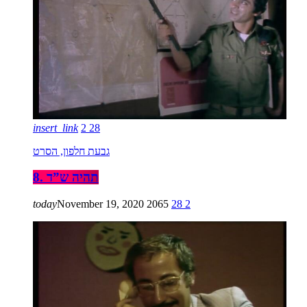
insert_link
2
28
גבעת חלפון, הסרט
8. תהיה ש”ד
today
November 19, 2020
2065
28
2