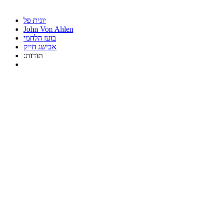
יונית פל
John Von Ahlen
בועז הלחמי
אבישג חייק
:תודות