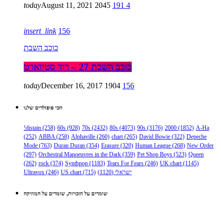
today
August 11, 2021
2045
191
4
insert_link
156
כוכב השבת
כוכב השבת 27 – רוד סטיוארט
today
December 16, 2017
1904
156
הכי פופולרים שלנו
!distain
(258)
60s
(928)
70s
(2432)
80s
(4073)
90s
(3176)
2000
(1852)
A-Ha
(252)
ABBA
(258)
Alphaville
(260)
chart
(265)
David Bowie
(322)
Depeche
Mode
(763)
Duran Duran
(354)
Erasure
(320)
Human League
(268)
New Order
(297)
Orchestral Manoeuvres in the Dark
(359)
Pet Shop Boys
(523)
Queen
(262)
rock
(374)
Synthpop
(1183)
Tears For Fears
(246)
UK chart
(1145)
ישראלי
(1120)
(715)
US chart
(246)
Ultravox
שומרים על הזכויות, שומרים על המוזיקה