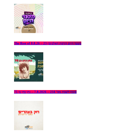
The Rest of מצעד היום (גרסת האלבום) 23 – 8.8.26
פזמון לשבת מס’ 234 – 7.8.2026 – נתן כהן בן 75