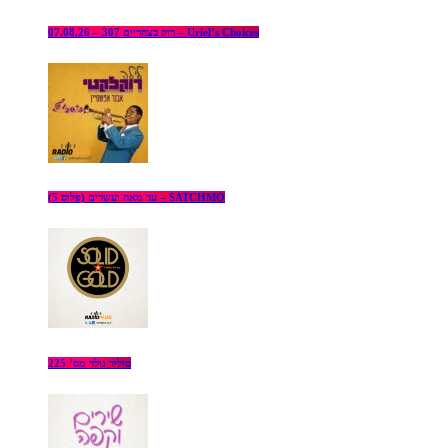
רוק בצהריים 307 – 07.08.26 – Uriel’s Choices
עד מאה ועשרים (פלוס 5) – SATCHMO
סוליד גולד מס’ 225