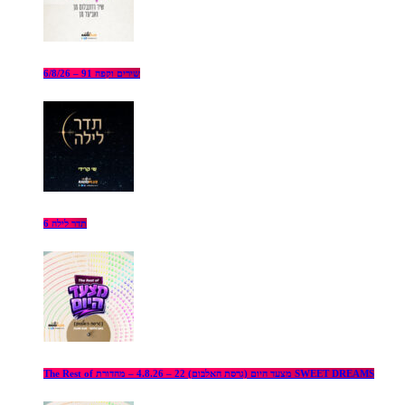
שירים וקפה 91 – 6/8/26
תדר לילה 6
The Rest of מצעד היום (גרסת האלבום) 22 – 4.8.26 – מהדורת SWEET DREAMS