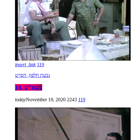
insert_link
119
גבעת חלפון, הסרט
14. בשא”ש
today
November 19, 2020
2243
119