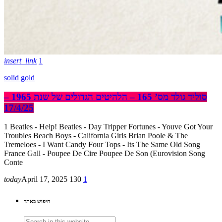
insert_link
1
solid gold
סוליד גולד מס’ 165 – הלהיטים הגדולים של שנת 1965 –
17/4/25
1 Beatles - Help! Beatles - Day Tripper Fortunes - Youve Got Your
Troubles Beach Boys - California Girls Brian Poole & The
Tremeloes - I Want Candy Four Tops - Its The Same Old Song
France Gall - Poupee De Cire Poupee De Son (Eurovision Song
Conte
today
April 17, 2025
130
1
חיפוש באתר