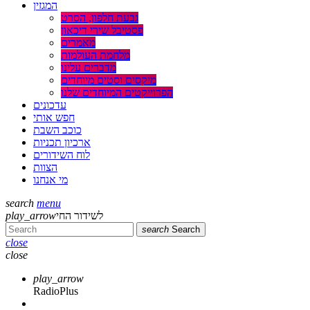
המגזין
גבעת חלפון, הסרט
פסטיבל שירי דיכאון
מאמרים
מלחמת העולמות
מדברים עלינו
מיקסים וסטים מיוחדים
הפרוייקטים המיוחדים שלנו
עדכונים
חפש אותי
כוכב השבת
ארכיון תכניות
לוח השידורים
הצוות
מי אנחנו
search
menu
לשידור החי
play_arrow
search
Search
close
close
play_arrow
RadioPlus