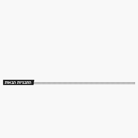
70s
Hey Mr. Dj !
14:00 - 16:00
התכניות הבאות