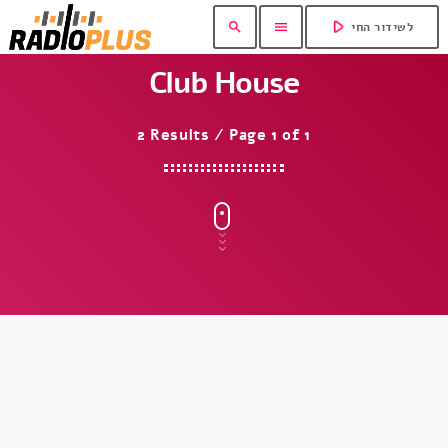
play_arrow
search
menu
לשידור החי
Club House
2 Results / Page 1 of 1
insert_link