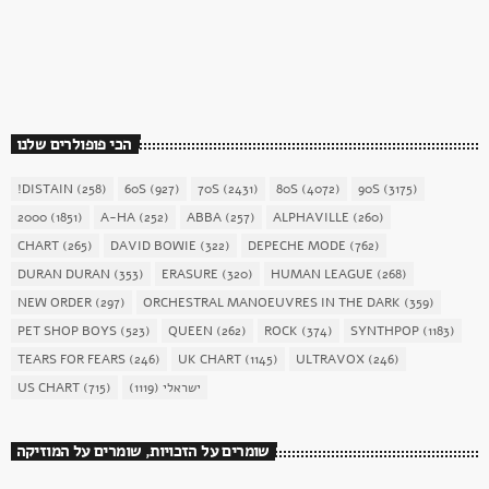
כוכב השבת 27 – רוד סטיוארט
today
December 16, 2017
1904
156
הכי פופולרים שלנו
!DISTAIN
(258)
60S
(927)
70S
(2431)
80S
(4072)
90S
(3175)
2000
(1851)
A-HA
(252)
ABBA
(257)
ALPHAVILLE
(260)
CHART
(265)
DAVID BOWIE
(322)
DEPECHE MODE
(762)
DURAN DURAN
(353)
ERASURE
(320)
HUMAN LEAGUE
(268)
NEW ORDER
(297)
ORCHESTRAL MANOEUVRES IN THE DARK
(359)
PET SHOP BOYS
(523)
QUEEN
(262)
ROCK
(374)
SYNTHPOP
(1183)
TEARS FOR FEARS
(246)
UK CHART
(1145)
ULTRAVOX
(246)
US CHART
(715)
(1119)
ישראלי
שומרים על הזכויות, שומרים על המוזיקה