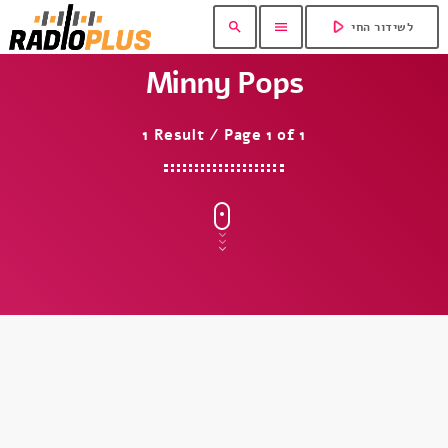
play_arrow
search
menu
לשידור החי
Minny Pops
1 Result / Page 1 of 1
insert_link