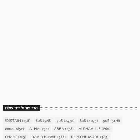
כוכב השבת
כוכב השבת 27 – רוד סטיוארט
today
December 16, 2017
1904
156
הכי פופולרים שלנו
!DISTAIN
(258)
60S
(928)
70S
(2432)
80S
(4073)
90S
(3176)
2000
(1852)
A-HA
(252)
ABBA
(258)
ALPHAVILLE
(260)
CHART
(265)
DAVID BOWIE
(322)
DEPECHE MODE
(763)