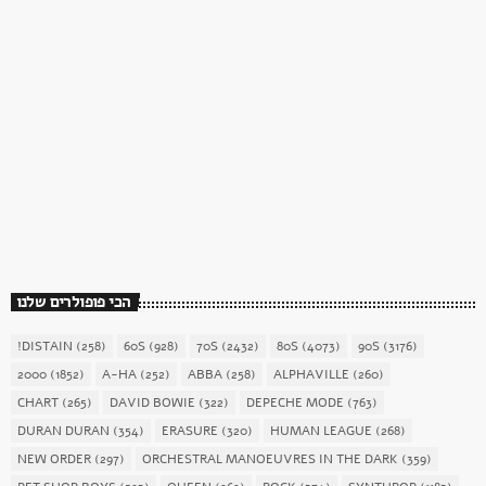
כוכב השבת
כוכב השבת 27 – רוד סטיוארט
today
December 16, 2017
1904
156
הכי פופולרים שלנו
!DISTAIN
(258)
60S
(928)
70S
(2432)
80S
(4073)
90S
(3176)
2000
(1852)
A-HA
(252)
ABBA
(258)
ALPHAVILLE
(260)
CHART
(265)
DAVID BOWIE
(322)
DEPECHE MODE
(763)
DURAN DURAN
(354)
ERASURE
(320)
HUMAN LEAGUE
(268)
NEW ORDER
(297)
ORCHESTRAL MANOEUVRES IN THE DARK
(359)