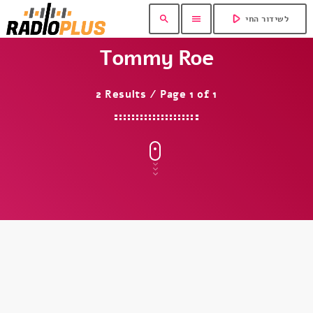
play_arrow
search
menu
לשידור החי
Tommy Roe
2 Results / Page 1 of 1
insert_link