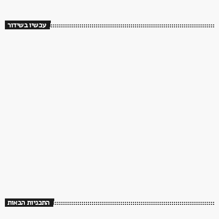
עכשיו בשידור
השישייה – עם ערן ליכטנשטיין
13:00 - 15:00
התכניות הבאות