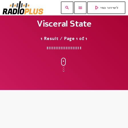
play_arrow
search
menu
לשידור החי
Visceral State
1 Result / Page 1 of 1
insert_link