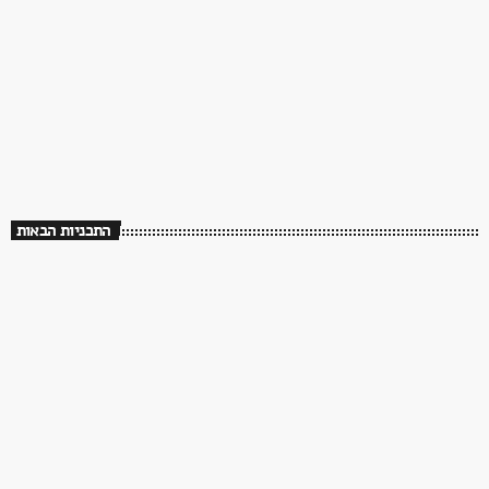
70s/80s/90s
שלושים שנה לך תזכור
08:00 - 12:00
שלושים שנה לך תזכור
התכניות הבאות