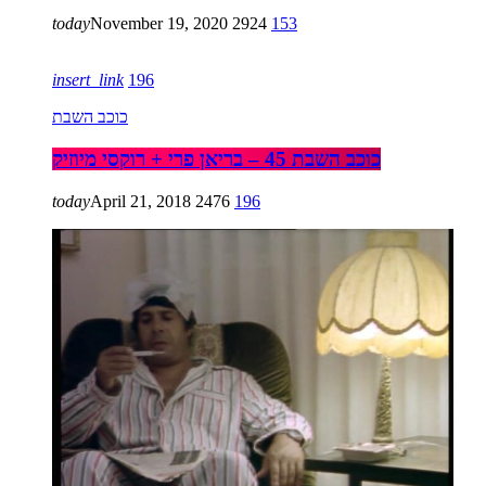
today
November 19, 2020
2924
153
insert_link
196
כוכב השבת
כוכב השבת 45 – בריאן פרי + רוקסי מיוזיק
today
April 21, 2018
2476
196