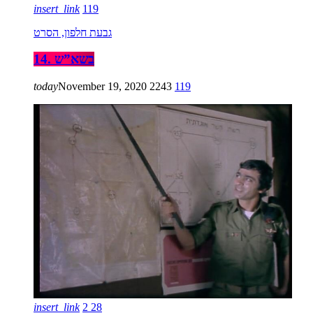
insert_link
119
גבעת חלפון, הסרט
14. בשא”ש
today
November 19, 2020
2243
119
insert_link
2
28