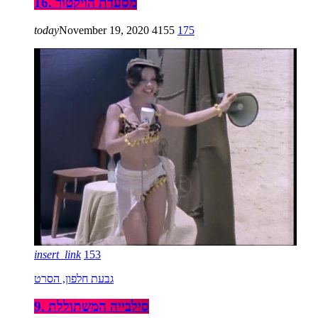
16. מסעדת הויקטור
today
November 19, 2020
4155
175
insert_link
153
גבעת חלפון, הסרט
9. סילבייה המשתוללת