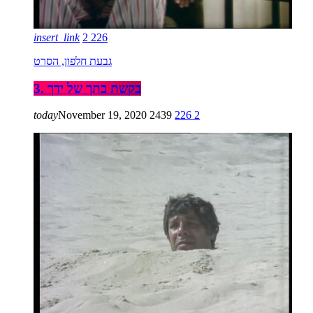
insert_link
2
226
גבעת חלפון, הסרט
3. בקשת בתך של ידך
today
November 19, 2020
2439
226
2