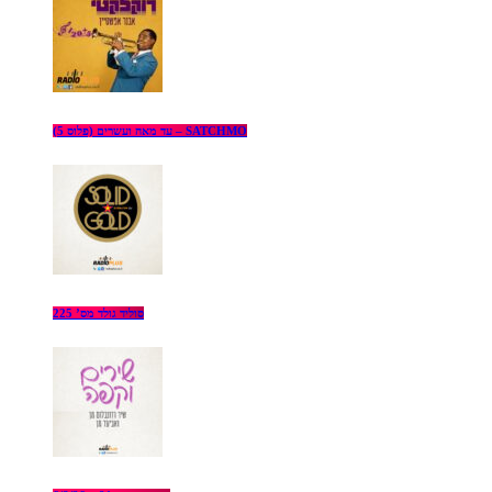
עד מאה ועשרים (פלוס 5) – SATCHMO
סוליד גולד מס’ 225