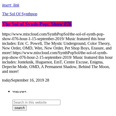
insert_link
The Sol Of Synthpop
The Sol of Synth-Pop: Show 076
https://www.mixcloud.com/SynthPopSol/the-sol-of-synth-pop-
show-076-hour-1-15-september-2019/ Music featured this hour
includes: Eric C. Powell, The Mystic Underground, Color Theory,
New Order, OMD, Wire, New Order, Pet Shop Boys, Erasure, and
more! https://www.mixcloud.com/SynthPopSol/the-sol-of-synth-
pop-show-076-hour-2-15-september-2019/ Music featured this hour
includes: Jonteknik, Huguenot, EmT, Centre Excuse, Enigma,
Depeche Mode, OMD, A Permanent Shadow, Behind The Moon,
and more!
today
September 16, 2019
28
חיפוש באתר
search