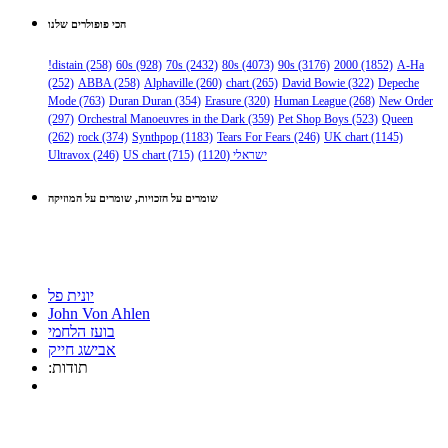
הכי פופולרים שלנו
!distain
(258)
60s
(928)
70s
(2432)
80s
(4073)
90s
(3176)
2000
(1852)
A-Ha
(252)
ABBA
(258)
Alphaville
(260)
chart
(265)
David Bowie
(322)
Depeche
Mode
(763)
Duran Duran
(354)
Erasure
(320)
Human League
(268)
New Order
(297)
Orchestral Manoeuvres in the Dark
(359)
Pet Shop Boys
(523)
Queen
(262)
rock
(374)
Synthpop
(1183)
Tears For Fears
(246)
UK chart
(1145)
ישראלי
(1120)
(715)
US chart
(246)
Ultravox
שומרים על הזכויות, שומרים על המוזיקה
יונית פל
John Von Ahlen
בועז הלחמי
אבישג חייק
:תודות