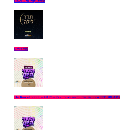
שירים וקפה 91 – 6/8/26
תדר לילה 6
The Rest of מצעד היום (גרסת האלבום) 22 – 4.8.26 – מהדורת SWEET DREAMS