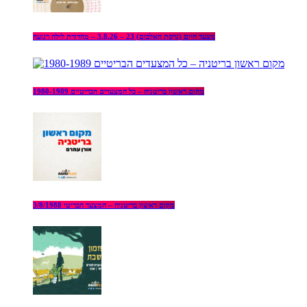
מצעד היום (גרסת האלבום) 23 – 3.8.26 – מהדורת לילה רגועה
מקום ראשון בריטניה – כל המצעדים הבריטיים 1980-1989
מקום ראשון בריטניה – המצעד הבריטי 3/8/1988