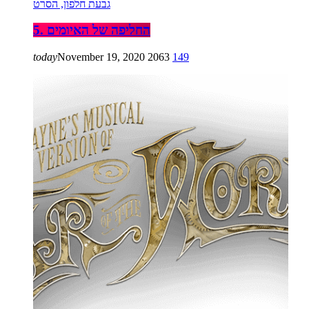
גבעת חלפון, הסרט
5. החליפה של האיומים
today
November 19, 2020
2063
149