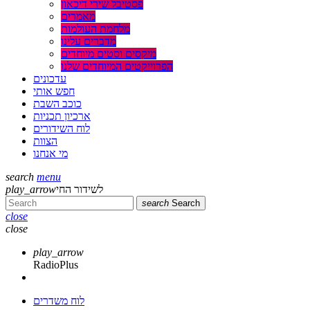
פסטיבל שירי דיכאון
מאמרים
מלחמת העולמות
מדברים עלינו
מיקסים וסטים מיוחדים
הפרוייקטים המיוחדים שלנו
עדכונים
חפש אותי
כוכב השבת
ארכיון תכניות
לוח השידורים
הצוות
מי אנחנו
search
menu
לשידור החי
play_arrow
search
Search
close
close
play_arrow
RadioPlus
לוח משדרים