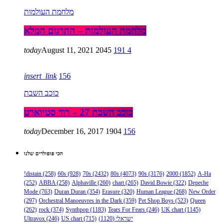
מלחמת העולמות
מלחמת העולמות – התרגום המלא
today
August 11, 2021
2045
191
4
insert_link
156
כוכב השבת
כוכב השבת 27 – רוד סטיוארט
today
December 16, 2017
1904
156
הכי פופולרים שלנו
!distain
(258)
60s
(928)
70s
(2432)
80s
(4073)
90s
(3176)
2000
(1852)
A-Ha
(252)
ABBA
(258)
Alphaville
(260)
chart
(265)
David Bowie
(322)
Depeche
Mode
(763)
Duran Duran
(354)
Erasure
(320)
Human League
(268)
New Order
(297)
Orchestral Manoeuvres in the Dark
(359)
Pet Shop Boys
(523)
Queen
(262)
rock
(374)
Synthpop
(1183)
Tears For Fears
(246)
UK chart
(1145)
ישראלי
(1120)
(715)
US chart
(246)
Ultravox