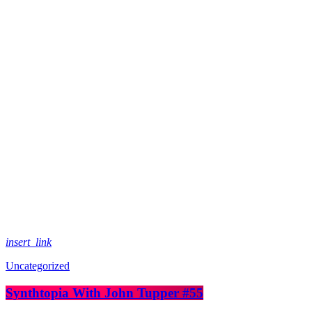
insert_link
Uncategorized
Synthtopia With John Tupper #55