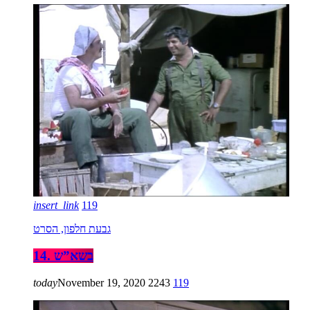
insert_link
119
גבעת חלפון, הסרט
14. בשא”ש
today
November 19, 2020
2243
119