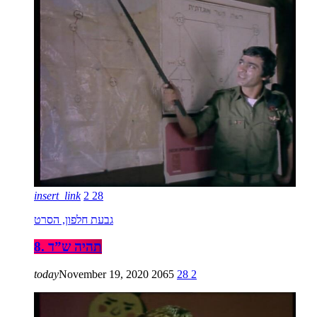
insert_link
2
28
גבעת חלפון, הסרט
8. תהיה ש”ד
today
November 19, 2020
2065
28
2