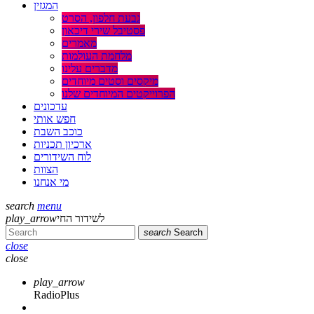
המגזין
גבעת חלפון, הסרט
פסטיבל שירי דיכאון
מאמרים
מלחמת העולמות
מדברים עלינו
מיקסים וסטים מיוחדים
הפרוייקטים המיוחדים שלנו
עדכונים
חפש אותי
כוכב השבת
ארכיון תכניות
לוח השידורים
הצוות
מי אנחנו
search
menu
לשידור החי
play_arrow
search
Search
close
close
play_arrow
RadioPlus