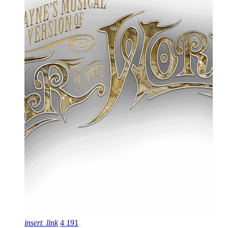
insert_link
4
191