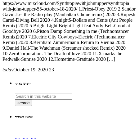
https://www.mixcloud.com/Synthtopiawithjohntupper/synthtopia-
with-john-tupper-55-october-18-2020/ 1.Priest-Obey 2019 2.Sandor
Gavin-Let the Radio play (Manhattan Clique remix) 2020 3.Rupesh
Cartel-Diving Bell 2020 4.Knight$-Dollars and Cents (Ant People
Remix) 2020 5.Bright Light Bright Light feat Andy Bell-Good at
Goodbye 2020 6.Piston Damp-Something in me (Technomancer
Remix)2020 7.Electric City Cowboys-Electric (Technomancer
Remix) 2020 8.Bernhard Zimmermann-Return to Vienna 2020
9.Daniel Hall-The Watchman (Screamer shocked Remix) 2020
10.ZeroCorporation- The Death of love 2020 11.X marks the
Pedwalk-Sunrise 2020 12.Hometime-Gratitude 2020 […]
today
October 19, 2020
23
חיפוש באתר
search
עכשיו בשידור