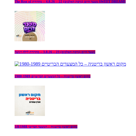
The Rest of מצעד היום (גרסת האלבום) 22 – 4.8.26 – מהדורת SWEET DREAMS
מצעד היום (גרסת האלבום) 23 – 3.8.26 – מהדורת לילה רגועה
מקום ראשון בריטניה – כל המצעדים הבריטיים 1980-1989
מקום ראשון בריטניה – המצעד הבריטי 3/8/1988