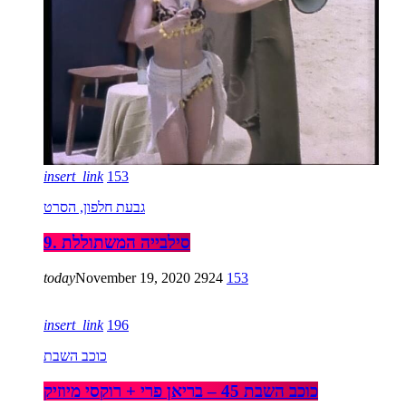
insert_link
153
גבעת חלפון, הסרט
9. סילבייה המשתוללת
today
November 19, 2020
2924
153
insert_link
196
כוכב השבת
כוכב השבת 45 – בריאן פרי + רוקסי מיוזיק