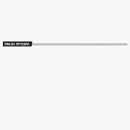
ממשיכים לנגן. שירים שעושים טוב ברדיו פלוס
18:00 - 00:00
התכניות הבאות