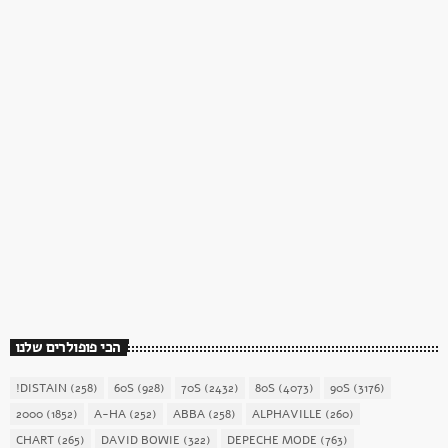
כוכב השבת
כוכב השבת 27 – רוד סטיוארט
today
December 16, 2017
1904
156
הכי פופולרים שלנו
!DISTAIN
(258)
60S
(928)
70S
(2432)
80S
(4073)
90S
(3176)
2000
(1852)
A-HA
(252)
ABBA
(258)
ALPHAVILLE
(260)
CHART
(265)
DAVID BOWIE
(322)
DEPECHE MODE
(763)