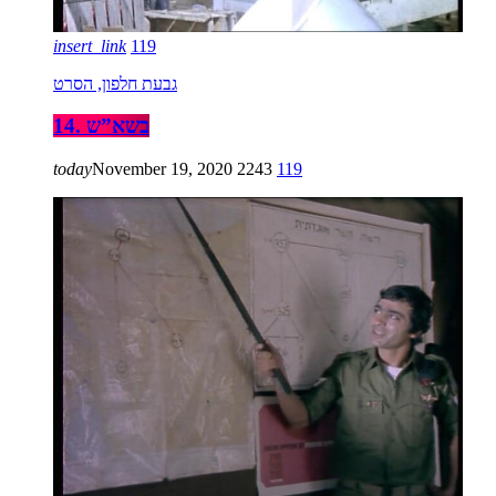
insert_link
119
גבעת חלפון, הסרט
14. בשא”ש
today
November 19, 2020
2243
119