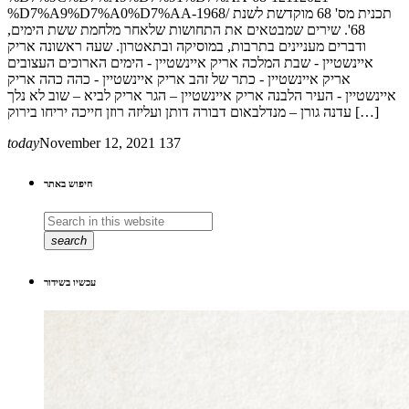
%D7%A9%D7%A0%D7%AA-1968/ תכנית מס' 68 מוקדשת לשנת
68'. שירים שמבטאים את התחושות שלאחר מלחמת ששת הימים,
ודברים מעניינים בתרבות, במוסיקה ובתאטרון. שעה ראשונה אריק
איינשטיין - שבת המלכה אריק איינשטיין - הימים הארוכים העצובים
אריק איינשטיין - כתר של זהב אריק איינשטיין - כהה כהה אריק
איינשטיין - העיר הלבנה אריק איינשטיין – הגר אריק לביא – שוב לא נלך
עדנה גורן – מנדלבאום דבורה דותן ועליזה רוזן חייכה יריחו בירוק […]
today
November 12, 2021
137
חיפוש באתר
search
עכשיו בשידור