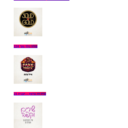
סוליד גולד מס’ 224
פייק דה טראק – תכנית 21