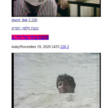
insert_link
2
226
גבעת חלפון, הסרט
3. בקשת בתך של ידך
today
November 19, 2020
2435
226
2