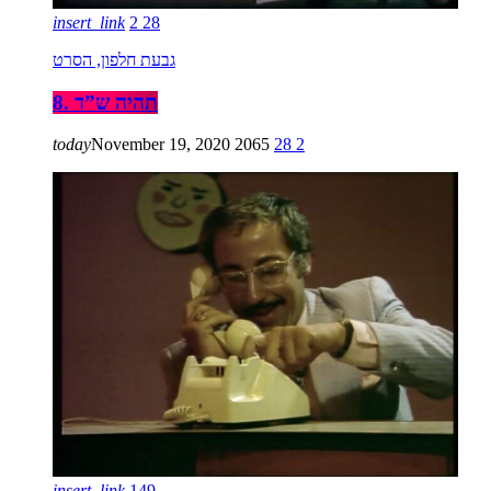
insert_link
2
28
גבעת חלפון, הסרט
8. תהיה ש”ד
today
November 19, 2020
2065
28
2
insert_link
149