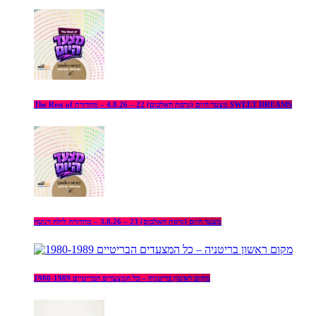
The Rest of מצעד היום (גרסת האלבום) 22 – 4.8.26 – מהדורת SWEET DREAMS
מצעד היום (גרסת האלבום) 23 – 3.8.26 – מהדורת לילה רגועה
מקום ראשון בריטניה – כל המצעדים הבריטיים 1980-1989