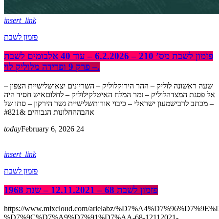
insert_link
פזמון לשבת
פזמון לשבת מס’ 210 – 6.2.2026 – עוד 40 אלבומים לשבת
– פרק 9 ופרידה מלוליק לוי.
שעה ראשונה לוליק – ההר הירוקלוליק – השריונים יצאושלישיית הצפון –
אל פסגת המצדהלוליק – זמר המלח האיטלקילוליק – לחלוםאיש חסיד היה
– מכתב לרבישמעון ישראלי – כיבוי אורותשלישיית גשר הירקון – סתו של
אהבההחלונות הגבוהים &#821
today
February 6, 2026
24
insert_link
פזמון לשבת
פזמון לשבת 68 – 12.11.2021 – שנת 1968
https://www.mixcloud.com/arielabz/%D7%A4%D7%96%D7%9E
%D7%9C%D7%A9%D7%91%D7%AA-68-12112021-