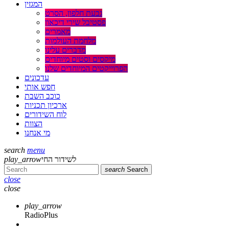
המגזין
גבעת חלפון, הסרט
פסטיבל שירי דיכאון
מאמרים
מלחמת העולמות
מדברים עלינו
מיקסים וסטים מיוחדים
הפרוייקטים המיוחדים שלנו
עדכונים
חפש אותי
כוכב השבת
ארכיון תכניות
לוח השידורים
הצוות
מי אנחנו
search
menu
לשידור החי
play_arrow
search
Search
close
close
play_arrow
RadioPlus