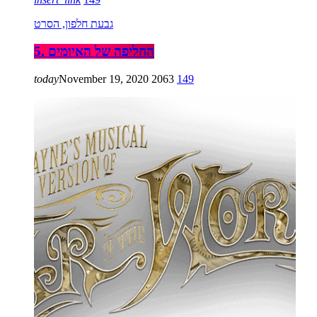
גבעת חלפון, הסרט
5. החליפה של האיומים
today
November 19, 2020
2063
149