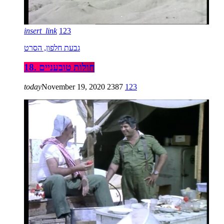
insert_link
123
גבעת חלפון, הסרט
18. חולות טובעניים
today
November 19, 2020
2387
123