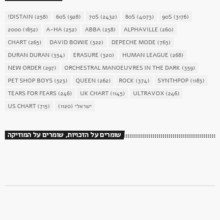
!DISTAIN
(258)
60S
(928)
70S
(2432)
80S
(4073)
90S
(3176)
2000
(1852)
A-HA
(252)
ABBA
(258)
ALPHAVILLE
(260)
CHART
(265)
DAVID BOWIE
(322)
DEPECHE MODE
(763)
DURAN DURAN
(354)
ERASURE
(320)
HUMAN LEAGUE
(268)
NEW ORDER
(297)
ORCHESTRAL MANOEUVRES IN THE DARK
(359)
PET SHOP BOYS
(523)
QUEEN
(262)
ROCK
(374)
SYNTHPOP
(1183)
TEARS FOR FEARS
(246)
UK CHART
(1145)
ULTRAVOX
(246)
ישראלי
(1120)
(715)
US CHART
שומרים על הזכויות, שומרים על המוזיקה