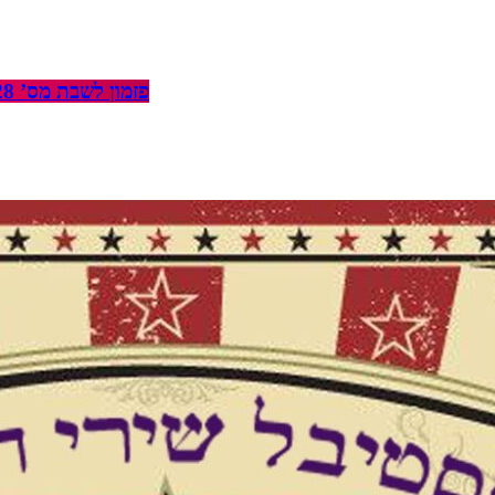
פזמון לשבת מס’ 228 – 19.6.2026 – גוף האדם – חלק ב’ – הלב, הגב וכל השאר