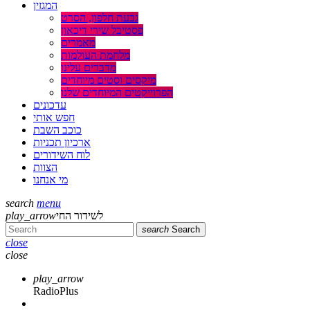
המגזין
גבעת חלפון, הסרט
פסטיבל שירי דיכאון
מאמרים
מלחמת העולמות
מדברים עלינו
מיקסים וסטים מיוחדים
הפרוייקטים המיוחדים שלנו
עדכונים
חפש אותי
כוכב השבת
ארכיון תכניות
לוח השידורים
הצוות
מי אנחנו
search
menu
לשידור החי
play_arrow
search
Search
close
close
play_arrow
RadioPlus