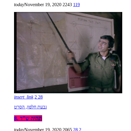
today
November 19, 2020
2243
119
insert_link
2
28
גבעת חלפון, הסרט
8. תהיה ש”ד
today
November 19, 2020
2065
28
2