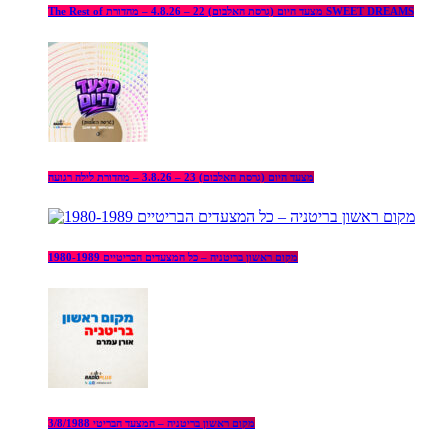
The Rest of מצעד היום (גרסת האלבום) 22 – 4.8.26 – מהדורת SWEET DREAMS
מצעד היום (גרסת האלבום) 23 – 3.8.26 – מהדורת לילה רגועה
מקום ראשון בריטניה – כל המצעדים הבריטיים 1980-1989
מקום ראשון בריטניה – המצעד הבריטי 3/8/1988