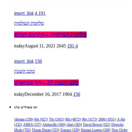
insert_link
4
191
מלחמת העולמות
מלחמת העולמות – התרגום המלא
today
August 11, 2021
2045
191
4
insert_link
156
כוכב השבת
כוכב השבת 27 – רוד סטיוארט
today
December 16, 2017
1904
156
הכי פופולרים שלנו
!distain
(258)
60s
(927)
70s
(2431)
80s
(4072)
90s
(3175)
2000
(1851)
A-Ha
(252)
ABBA
(257)
Alphaville
(260)
chart
(265)
David Bowie
(322)
Depeche
Mode
(762)
Duran Duran
(353)
Erasure
(320)
Human League
(268)
New Order