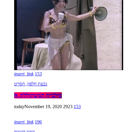
insert_link
153
גבעת חלפון, הסרט
9. סילבייה המשתוללת
today
November 19, 2020
2923
153
insert_link
196
כוכב השבת