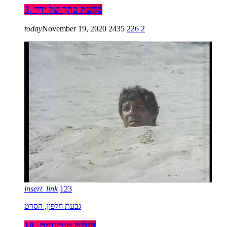
3. בקשת בתך של ידך
today
November 19, 2020
2435
226
2
insert_link
123
גבעת חלפון, הסרט
18. חולות טובעניים