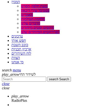
המגזין
גבעת חלפון, הסרט
פסטיבל שירי דיכאון
מאמרים
מלחמת העולמות
מדברים עלינו
מיקסים וסטים מיוחדים
הפרוייקטים המיוחדים שלנו
עדכונים
חפש אותי
כוכב השבת
ארכיון תכניות
לוח השידורים
הצוות
מי אנחנו
search
menu
לשידור החי
play_arrow
search
Search
close
close
play_arrow
RadioPlus