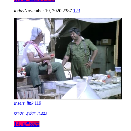
today
November 19, 2020
2387
123
insert_link
119
גבעת חלפון, הסרט
14. בשא”ש