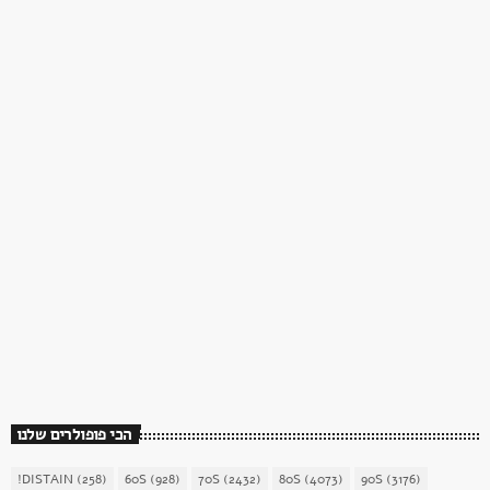
כוכב השבת
כוכב השבת 27 – רוד סטיוארט
today
December 16, 2017
1904
156
הכי פופולרים שלנו
!DISTAIN
(258)
60S
(928)
70S
(2432)
80S
(4073)
90S
(3176)