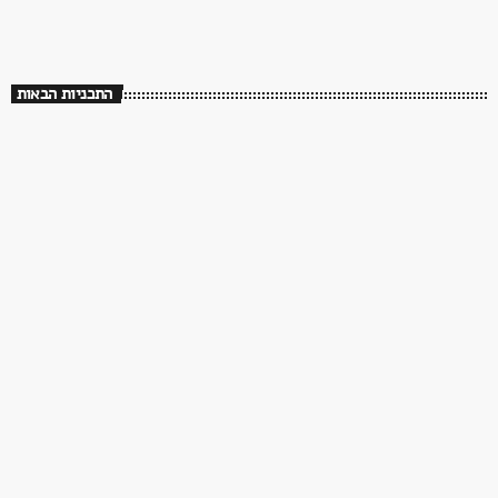
שלושים שנה לך תזכור
התכניות הבאות