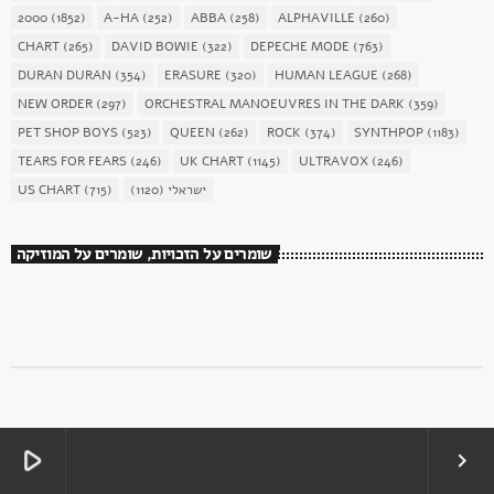
2000
(1852)
A-HA
(252)
ABBA
(258)
ALPHAVILLE
(260)
CHART
(265)
DAVID BOWIE
(322)
DEPECHE MODE
(763)
DURAN DURAN
(354)
ERASURE
(320)
HUMAN LEAGUE
(268)
NEW ORDER
(297)
ORCHESTRAL MANOEUVRES IN THE DARK
(359)
PET SHOP BOYS
(523)
QUEEN
(262)
ROCK
(374)
SYNTHPOP
(1183)
TEARS FOR FEARS
(246)
UK CHART
(1145)
ULTRAVOX
(246)
ישראלי
(1120)
(715)
US CHART
שומרים על הזכויות, שומרים על המוזיקה
play_arrow
keyboard_arrow_right