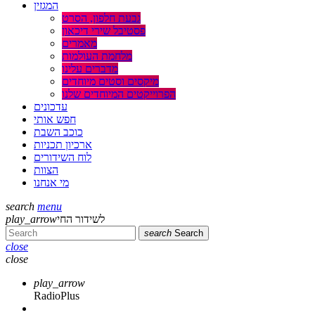
המגזין
גבעת חלפון, הסרט
פסטיבל שירי דיכאון
מאמרים
מלחמת העולמות
מדברים עלינו
מיקסים וסטים מיוחדים
הפרוייקטים המיוחדים שלנו
עדכונים
חפש אותי
כוכב השבת
ארכיון תכניות
לוח השידורים
הצוות
מי אנחנו
search
menu
לשידור החי
play_arrow
search
Search
close
close
play_arrow
RadioPlus