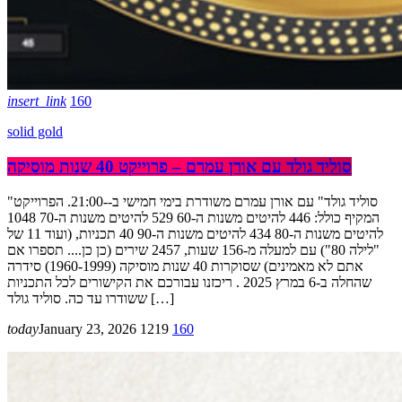
insert_link
160
solid gold
סוליד גולד עם אורן עמרם – פרוייקט 40 שנות מוסיקה
"סוליד גולד" עם אורן עמרם משודרת בימי חמישי ב--21:00. הפרוייקט
המקיף כולל: 446 להיטים משנות ה-60 529 להיטים משנות ה-70 1048
להיטים משנות ה-80 434 להיטים משנות ה-90 40 תכניות, (ועוד 11 של
"לילה 80") עם למעלה מ-156 שעות, 2457 שירים (כן כן.... תספרו אם
אתם לא מאמינים) שסוקרות 40 שנות מוסיקה (1960-1999) סידרה
שהחלה ב-6 במרץ 2025 . ריכזנו עבורכם את הקישורים לכל התכניות
ששודרו עד כה. סוליד גולד […]
today
January 23, 2026
1219
160