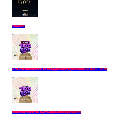
תדר לילה 6
The Rest of מצעד היום (גרסת האלבום) 22 – 4.8.26 – מהדורת SWEET DREAMS
מצעד היום (גרסת האלבום) 23 – 3.8.26 – מהדורת לילה רגועה