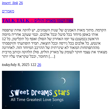
insert_link
26
מאמרים
TALK TALK – גאון ושמו מארק הוליס
הקדמה. מתוך מאות האמנים של שנות השמונים, יש להקה אחת שתפסה
אותי באופן מיוחד בכל סינגל ובכל אלבום. וכמי שעקב אחריה מיומה
הראשון (כמעט) עד יומו האחרון של הסולן ואסף כל תקליטון, כל 12
אינטש, כל אלבום בכל גירסה ובכל הוצאה, תמיד הופתעתי והוקסמתי
מההתפתחות המאוד לא שיגרתית של ההרכב המיוחד הזה. לאחרונה
מצאתי את עצמי חוקר לעומק על מארק הוליס, סולן הלהקה וכותב מרבית
החומר, וככל שקראתי עליו יותר […]
today
July 8, 2025
122
26