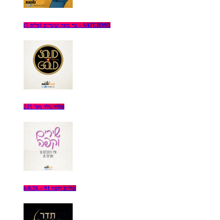
עד מאה ועשרים (פלוס 5) – SATCHMO
סוליד גולד מס’ 225
שירים וקפה 91 – 6/8/26