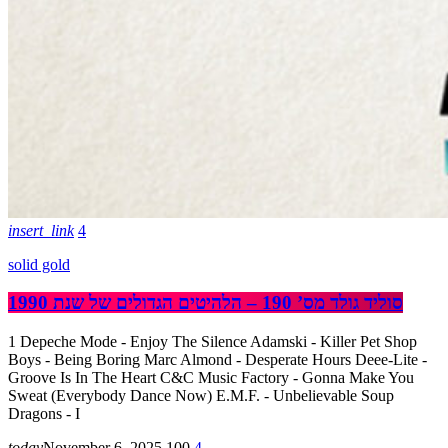
insert_link
4
solid gold
סוליד גולד מס’ 190 – הלהיטים הגדולים של שנת 1990
1 Depeche Mode - Enjoy The Silence Adamski - Killer Pet Shop
Boys - Being Boring Marc Almond - Desperate Hours Deee-Lite -
Groove Is In The Heart C&C Music Factory - Gonna Make You
Sweat (Everybody Dance Now) E.M.F. - Unbelievable Soup
Dragons - I
today
November 6, 2025
100
4