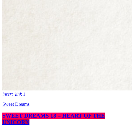
insert_link
1
Sweet Dreams
SWEET DREAMS 18 – HEART OF THE
UNICORN