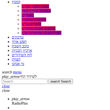
המגזין
גבעת חלפון, הסרט
פסטיבל שירי דיכאון
מאמרים
מלחמת העולמות
מדברים עלינו
מיקסים וסטים מיוחדים
הפרוייקטים המיוחדים שלנו
עדכונים
חפש אותי
כוכב השבת
ארכיון תכניות
לוח השידורים
הצוות
מי אנחנו
search
menu
לשידור החי
play_arrow
search
Search
close
close
play_arrow
RadioPlus