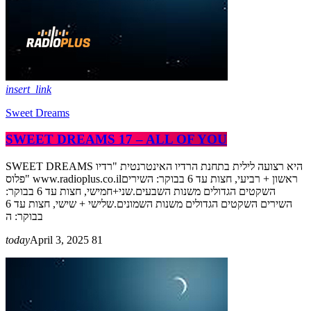
insert_link
Sweet Dreams
SWEET DREAMS 17 – ALL OF YOU
SWEET DREAMS היא רצועה לילית בתחנת הרדיו האינטרנטית "רדיו
פלוס" www.radioplus.co.ilראשון + רביעי, חצות עד 6 בבוקר: השירים
השקטים הגדולים משנות השבעים.שני+חמישי, חצות עד 6 בבוקר:
השירים השקטים הגדולים משנות השמונים.שלישי + שישי, חצות עד 6
בבוקר: ה
today
April 3, 2025
81