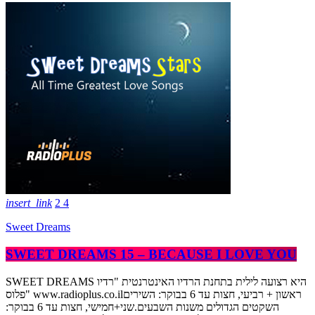
insert_link
2
4
Sweet Dreams
SWEET DREAMS 15 – BECAUSE I LOVE YOU
SWEET DREAMS היא רצועה לילית בתחנת הרדיו האינטרנטית "רדיו
פלוס" www.radioplus.co.ilראשון + רביעי, חצות עד 6 בבוקר: השירים
השקטים הגדולים משנות השבעים.שני+חמישי, חצות עד 6 בבוקר: