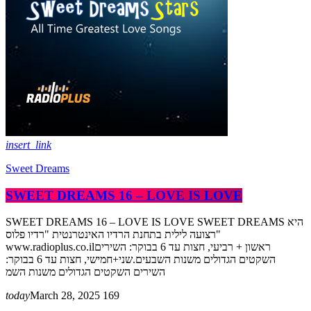
insert_link
Sweet Dreams
SWEET DREAMS 16 – LOVE IS LOVE
SWEET DREAMS 16 – LOVE IS LOVE SWEET DREAMS היא
רצועה לילית בתחנת הרדיו האינטרנטית "רדיו פלוס"
www.radioplus.co.ilראשון + רביעי, חצות עד 6 בבוקר: השירים
השקטים הגדולים משנות השבעים.שני+חמישי, חצות עד 6 בבוקר:
השירים השקטים הגדולים משנות השמ
today
March 28, 2025
169