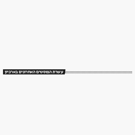
עשרת הפוסטים האחרונים בארכיון