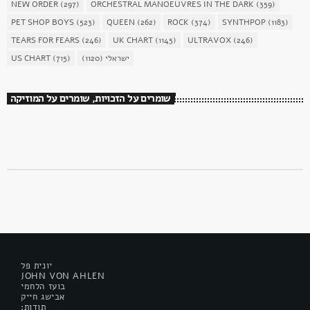
NEW ORDER
(297)
ORCHESTRAL MANOEUVRES IN THE DARK
(359)
PET SHOP BOYS
(523)
QUEEN
(262)
ROCK
(374)
SYNTHPOP
(1183)
TEARS FOR FEARS
(246)
UK CHART
(1145)
ULTRAVOX
(246)
US CHART
(715)
(1120)
ישראלי
שומרים על הזכויות, שומרים על המוזיקה
יונית פל
JOHN VON AHLEN
בועז הלחמי
אבישג חייק
:תודות