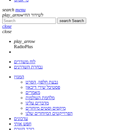
search
menu
לשידור החי
play_arrow
search
Search
close
close
play_arrow
RadioPlus
לוח משדרים
נבחרת השדרנים
המגזין
גבעת חלפון, הסרט
פסטיבל שירי דיכאון
מאמרים
מלחמת העולמות
מדברים עלינו
מיקסים וסטים מיוחדים
הפרוייקטים המיוחדים שלנו
עדכונים
חפש אותי
כוכב השבת