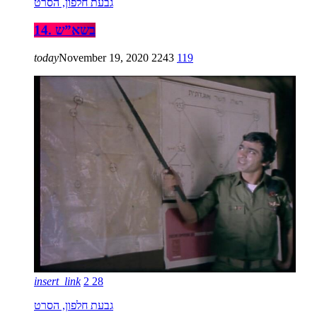
גבעת חלפון, הסרט
14. בשא”ש
today
November 19, 2020
2243
119
insert_link
2
28
גבעת חלפון, הסרט