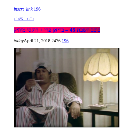
insert_link
196
כוכב השבת
כוכב השבת 45 – בריאן פרי + רוקסי מיוזיק
today
April 21, 2018
2476
196