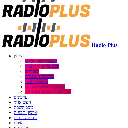
Radio Plus
המגזין
גבעת חלפון, הסרט
פסטיבל שירי דיכאון
מאמרים
מלחמת העולמות
מדברים עלינו
מיקסים וסטים מיוחדים
הפרוייקטים המיוחדים שלנו
עדכונים
חפש אותי
כוכב השבת
ארכיון תכניות
לוח השידורים
הצוות
מי אנחנו