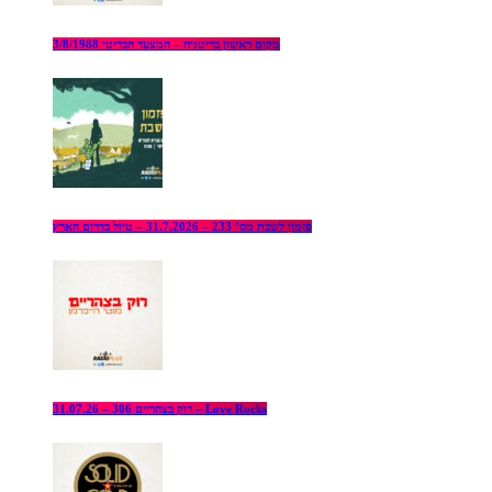
מקום ראשון בריטניה – המצעד הבריטי 3/8/1988
פזמון לשבת מס’ 233 – 31.7.2026 – טיול בדרום הארץ
רוק בצהריים 306 – 31.07.26 – Love Rocks