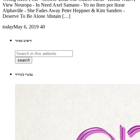
View Neuropa - In Need Axel Samano - Yo no lloro por llorar
Alphaville - She Fades Away Peter Heppner & Kim Sanders -
Deserve To Be Alone !distain […]
today
May 6, 2019
40
חיפוש באתר
search
עכשיו בשידור