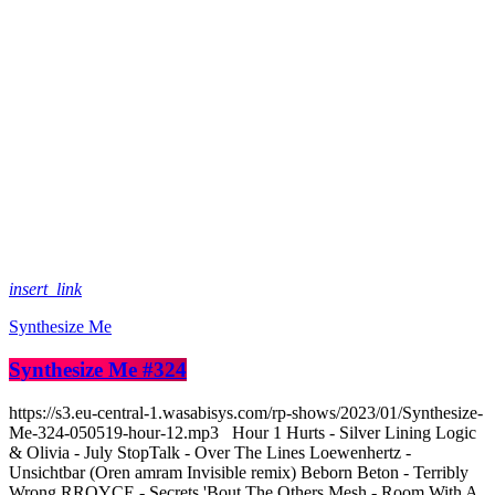
insert_link
Synthesize Me
Synthesize Me #324
https://s3.eu-central-1.wasabisys.com/rp-shows/2023/01/Synthesize-
Me-324-050519-hour-12.mp3 Hour 1 Hurts - Silver Lining Logic
& Olivia - July StopTalk - Over The Lines Loewenhertz -
Unsichtbar (Oren amram Invisible remix) Beborn Beton - Terribly
Wrong RROYCE - Secrets 'Bout The Others Mesh - Room With A