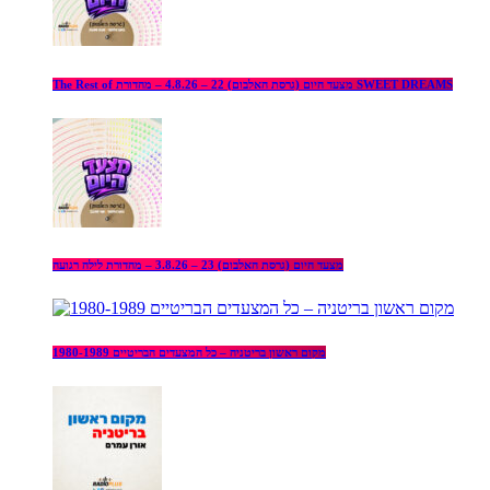
The Rest of מצעד היום (גרסת האלבום) 22 – 4.8.26 – מהדורת SWEET DREAMS
מצעד היום (גרסת האלבום) 23 – 3.8.26 – מהדורת לילה רגועה
מקום ראשון בריטניה – כל המצעדים הבריטיים 1980-1989