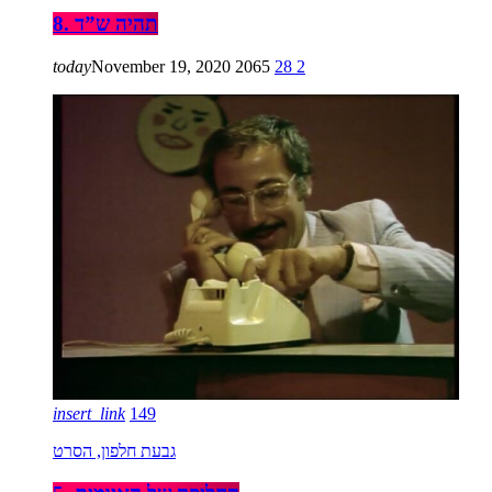
8. תהיה ש”ד
today
November 19, 2020
2065
28
2
insert_link
149
גבעת חלפון, הסרט