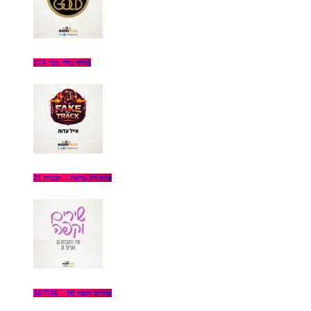
סוליד גולד מס’ 224
פייק דה טראק – תכנית 21
שירים וקפה 90 – 30/7/26