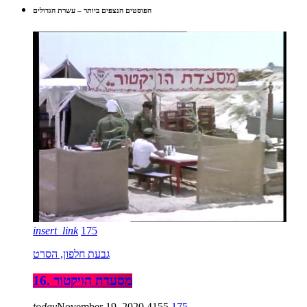
הפוסטים הנצפים ביותר – עשרת הגדולים
insert_link
175
גבעת חלפון, הסרט
16. מסעדת הויקטור
today
November 19, 2020
4155
175