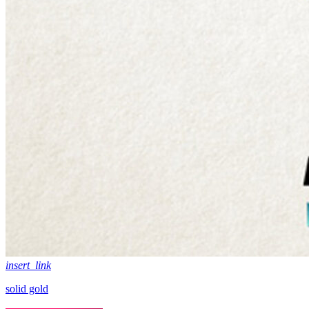
insert_link
solid gold