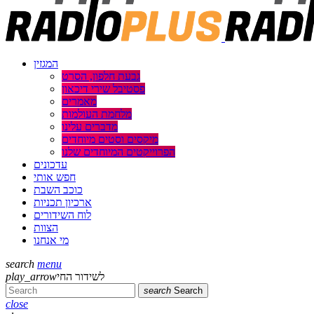
המגזין
גבעת חלפון, הסרט
פסטיבל שירי דיכאון
מאמרים
מלחמת העולמות
מדברים עלינו
מיקסים וסטים מיוחדים
הפרוייקטים המיוחדים שלנו
עדכונים
חפש אותי
כוכב השבת
ארכיון תכניות
לוח השידורים
הצוות
מי אנחנו
search
menu
play_arrow
לשידור החי
search
Search
close