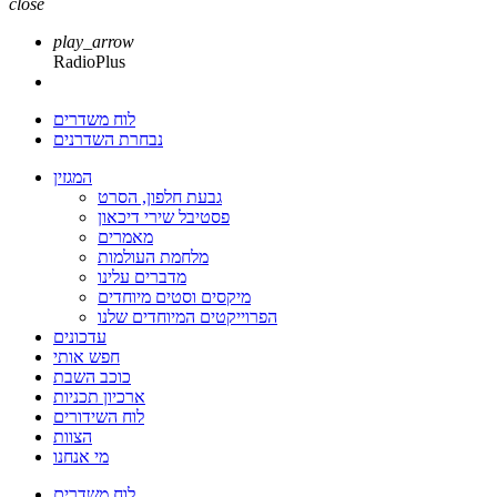
close
play_arrow
RadioPlus
לוח משדרים
נבחרת השדרנים
המגזין
גבעת חלפון, הסרט
פסטיבל שירי דיכאון
מאמרים
מלחמת העולמות
מדברים עלינו
מיקסים וסטים מיוחדים
הפרוייקטים המיוחדים שלנו
עדכונים
חפש אותי
כוכב השבת
ארכיון תכניות
לוח השידורים
הצוות
מי אנחנו
לוח משדרים