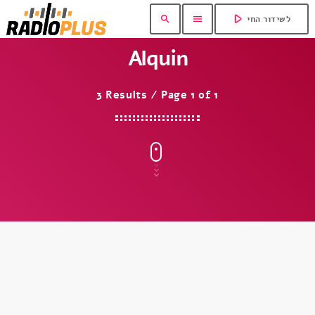
play_arrow
search
menu
לשידור החי
Alquin
3 Results / Page 1 of 1
insert_link