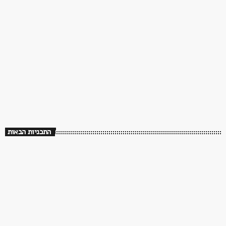
ממשיכים לנגן. שירים שעושים טוב ברדיו פלוס
18:00 - 00:00
התכניות הבאות