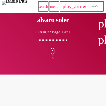
play_arrow
search
menu
לשידור החי
alvaro soler
p
1 Result / Page 1 of 1
p
insert_link