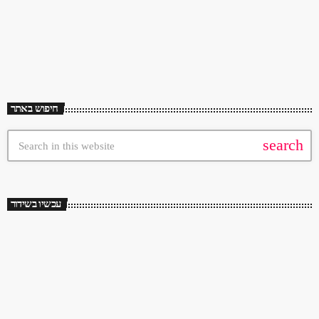
Sounds Like A Melody Bigalis - Olo me rwtas (Dim Zach mix) Pet Shop
Boys - Paninaro extended mix Lucia – Marinero VonLichten - We Will
Rock You Animotion – Obsession החברים של נטאשה - […]
חיפוש באתר
search
עכשיו בשידור