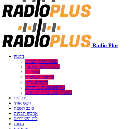
Radio Plus
המגזין
גבעת חלפון, הסרט
פסטיבל שירי דיכאון
מאמרים
מלחמת העולמות
מדברים עלינו
מיקסים וסטים מיוחדים
הפרוייקטים המיוחדים שלנו
עדכונים
חפש אותי
כוכב השבת
ארכיון תכניות
לוח השידורים
הצוות
מי אנחנו