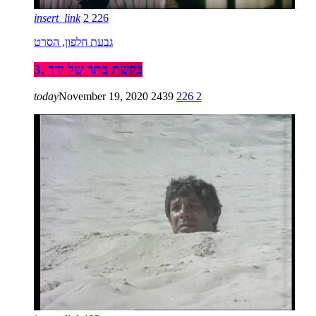
insert_link
2
226
גבעת חלפון, הסרט
3. בקשת בתך של ידך
today
November 19, 2020
2439
226
2