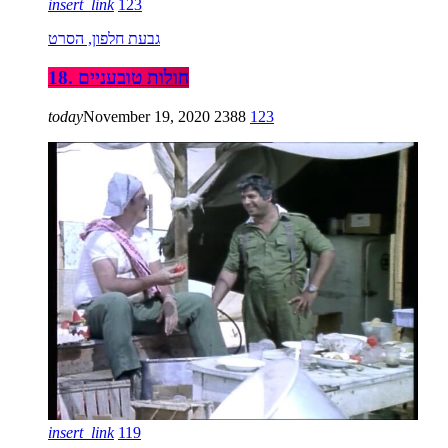
insert_link
123
גבעת חלפון, הסרט
18. חולות טובעניים
today
November 19, 2020
2388
123
insert_link
119