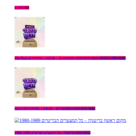
תדר לילה 6
The Rest of מצעד היום (גרסת האלבום) 22 – 4.8.26 – מהדורת SWEET DREAMS
מצעד היום (גרסת האלבום) 23 – 3.8.26 – מהדורת לילה רגועה
מקום ראשון בריטניה – כל המצעדים הבריטיים 1980-1989