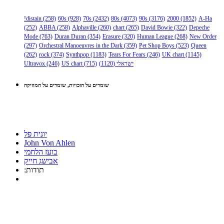
!distain
(258)
60s
(928)
70s
(2432)
80s
(4073)
90s
(3176)
2000
(1852)
A-Ha
(252)
ABBA
(258)
Alphaville
(260)
chart
(265)
David Bowie
(322)
Depeche
Mode
(763)
Duran Duran
(354)
Erasure
(320)
Human League
(268)
New Order
(297)
Orchestral Manoeuvres in the Dark
(359)
Pet Shop Boys
(523)
Queen
(262)
rock
(374)
Synthpop
(1183)
Tears For Fears
(246)
UK chart
(1145)
ישראלי
(1120)
(715)
US chart
(246)
Ultravox
שומרים על הזכויות, שומרים על המוזיקה
יונית פל
John Von Ahlen
בועז הלחמי
אבישג חייק
:תודות