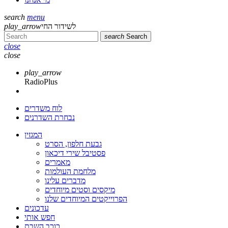
search
menu
לשידור החי
play_arrow
search
Search
close
close
play_arrow
RadioPlus
לוח משדרים
נבחרת השדרנים
המגזין
גבעת חלפון, הסרט
פסטיבל שירי דיכאון
מאמרים
מלחמת העולמות
מדברים עלינו
מיקסים וסטים מיוחדים
הפרוייקטים המיוחדים שלנו
עדכונים
חפש אותי
כוכב השבת