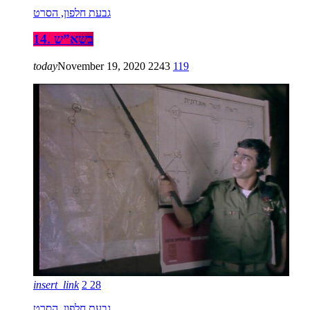
גבעת חלפון, הסרט
14. בשא”ש
today
November 19, 2020
2243
119
insert_link
2
28
גבעת חלפון, הסרט