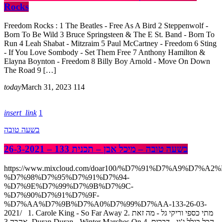
Rocks
Freedom Rocks : 1 The Beatles - Free As A Bird 2 Steppenwolf -
Born To Be Wild 3 Bruce Springsteen & The E St. Band - Born To
Run 4 Leah Shabat - Mitzraim 5 Paul McCartney - Freedom 6 Sting
- If You Love Sombody - Set Them Free 7 Anthony Hamilton &
Elayna Boynton - Freedom 8 Billy Boy Arnold - Move On Down
The Road 9 […]
today
March 31, 2023
114
insert_link
1
בשעה טובה
בשעה טובה – מיכל אבן – תכנית 133 – 26-3-2021
https://www.mixcloud.com/doar100/%D7%91%D7%A9%D7%A2
%D7%98%D7%95%D7%91%D7%94-
%D7%9E%D7%99%D7%9B%D7%9C-
%D7%90%D7%91%D7%9F-
%D7%AA%D7%9B%D7%A0%D7%99%D7%AA-133-26-03-
2021/ 1. Carole King - So Far Away 2. מתי כספי וריקי גל - מה זאת
אהבה 3. Duran Duran - Winter Marches On 4. הכל בגלל ג'ני - דברים