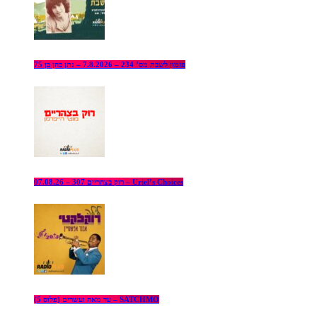
פזמון לשבת מס’ 234 – 7.8.2026 – נתן כהן בן 75
רוק בצהריים 307 – 07.08.26 – Uriel’s Choices
עד מאה ועשרים (פלוס 5) – SATCHMO