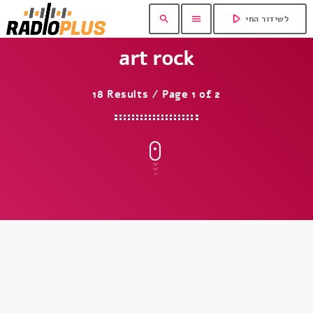
play_arrow
search
menu
לשידור החי
art rock
18 Results / Page 1 of 2
insert_link