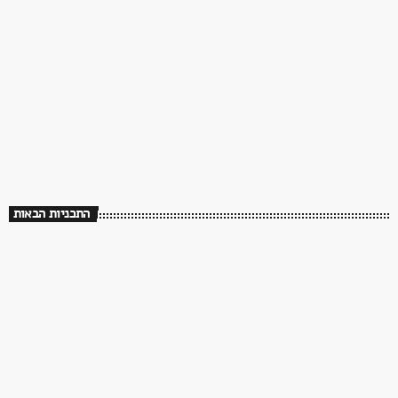
70s
Hey Mr. Dj !
14:00 - 16:00
התכניות הבאות