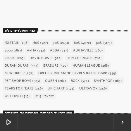
today
December 16, 2017
1904
156
הכי פופולרים שלנו
!DISTAIN
(258)
60S
(927)
70S
(2431)
80S
(4072)
90S
(3175)
2000
(1851)
A-HA
(252)
ABBA
(257)
ALPHAVILLE
(260)
CHART
(265)
DAVID BOWIE
(322)
DEPECHE MODE
(762)
DURAN DURAN
(353)
ERASURE
(320)
HUMAN LEAGUE
(268)
NEW ORDER
(297)
ORCHESTRAL MANOEUVRES IN THE DARK
(359)
PET SHOP BOYS
(523)
QUEEN
(262)
ROCK
(374)
SYNTHPOP
(1183)
TEARS FOR FEARS
(246)
UK CHART
(1145)
ULTRAVOX
(246)
US CHART
(715)
(1119)
ישראלי
שומרים על הזכויות, שומרים על המוזיקה
play_arrow
keyboard_arrow_right