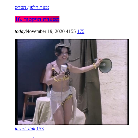
גבעת חלפון, הסרט
16. מסעדת הויקטור
today
November 19, 2020
4155
175
insert_link
153