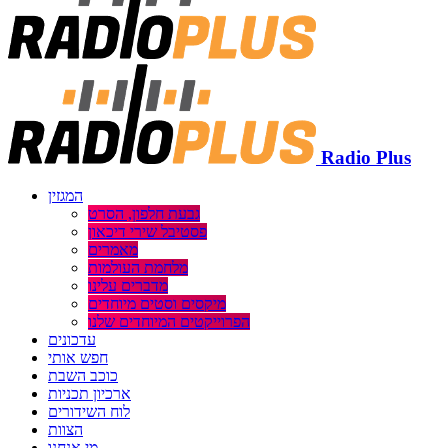
Radio Plus
המגזין
גבעת חלפון, הסרט
פסטיבל שירי דיכאון
מאמרים
מלחמת העולמות
מדברים עלינו
מיקסים וסטים מיוחדים
הפרוייקטים המיוחדים שלנו
עדכונים
חפש אותי
כוכב השבת
ארכיון תכניות
לוח השידורים
הצוות
מי אנחנו