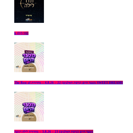
תדר לילה 6
The Rest of מצעד היום (גרסת האלבום) 22 – 4.8.26 – מהדורת SWEET DREAMS
מצעד היום (גרסת האלבום) 23 – 3.8.26 – מהדורת לילה רגועה