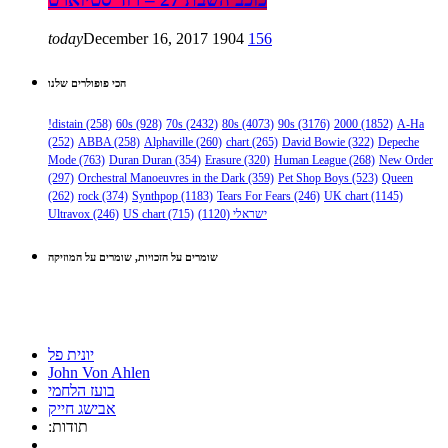
today
December 16, 2017
1904
156
הכי פופולרים שלנו
!distain
(258)
60s
(928)
70s
(2432)
80s
(4073)
90s
(3176)
2000
(1852)
A-Ha
(252)
ABBA
(258)
Alphaville
(260)
chart
(265)
David Bowie
(322)
Depeche
Mode
(763)
Duran Duran
(354)
Erasure
(320)
Human League
(268)
New Order
(297)
Orchestral Manoeuvres in the Dark
(359)
Pet Shop Boys
(523)
Queen
(262)
rock
(374)
Synthpop
(1183)
Tears For Fears
(246)
UK chart
(1145)
Ultravox
(246)
US chart
(715)
(1120)
ישראלי
שומרים על הזכויות, שומרים על המוזיקה
יונית פל
John Von Ahlen
בועז הלחמי
אבישג חייק
:תודות