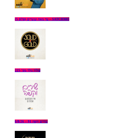
עד מאה ועשרים (פלוס 5) – SATCHMO
סוליד גולד מס’ 225
שירים וקפה 91 – 6/8/26