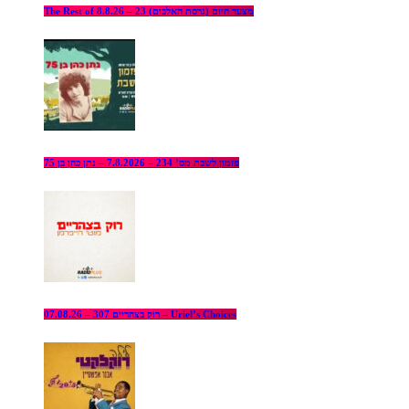
The Rest of מצעד היום (גרסת האלבום) 23 – 8.8.26
פזמון לשבת מס’ 234 – 7.8.2026 – נתן כהן בן 75
רוק בצהריים 307 – 07.08.26 – Uriel’s Choices