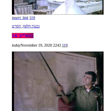
insert_link
119
גבעת חלפון, הסרט
14. בשא”ש
today
November 19, 2020
2243
119