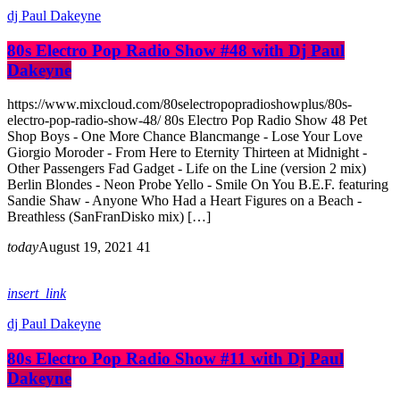
dj Paul Dakeyne
80s Electro Pop Radio Show #48 with Dj Paul
Dakeyne
https://www.mixcloud.com/80selectropopradioshowplus/80s-
electro-pop-radio-show-48/ 80s Electro Pop Radio Show 48 Pet
Shop Boys - One More Chance Blancmange - Lose Your Love
Giorgio Moroder - From Here to Eternity Thirteen at Midnight -
Other Passengers Fad Gadget - Life on the Line (version 2 mix)
Berlin Blondes - Neon Probe Yello - Smile On You B.E.F. featuring
Sandie Shaw - Anyone Who Had a Heart Figures on a Beach -
Breathless (SanFranDisko mix) […]
today
August 19, 2021
41
insert_link
dj Paul Dakeyne
80s Electro Pop Radio Show #11 with Dj Paul
Dakeyne