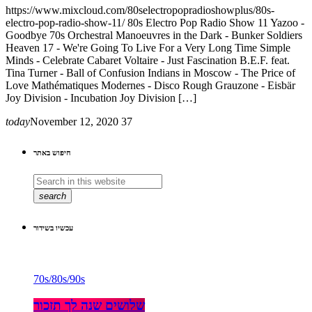
https://www.mixcloud.com/80selectropopradioshowplus/80s-
electro-pop-radio-show-11/ 80s Electro Pop Radio Show 11 Yazoo -
Goodbye 70s Orchestral Manoeuvres in the Dark - Bunker Soldiers
Heaven 17 - We're Going To Live For a Very Long Time Simple
Minds - Celebrate Cabaret Voltaire - Just Fascination B.E.F. feat.
Tina Turner - Ball of Confusion Indians in Moscow - The Price of
Love Mathématiques Modernes - Disco Rough Grauzone - Eisbär
Joy Division - Incubation Joy Division […]
today
November 12, 2020
37
חיפוש באתר
search
עכשיו בשידור
70s/80s/90s
שלושים שנה לך תזכור