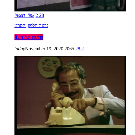
insert_link
2
28
גבעת חלפון, הסרט
8. תהיה ש”ד
today
November 19, 2020
2065
28
2