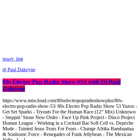
insert_link
dj Paul Dakeyne
80s Electro Pop Radio Show #53 with Dj Paul
Dakeyne
https://www.mixcloud.com/80selectropopradioshowplus/80s-
electro-pop-radio-show-53/ 80s Electro Pop Radio Show 53 Yazoo -
Get Set Sparks - Tryouts For the Human Race (12” Mix) Unknown
- Steppin’ Stone New Order - Face Up Pink Project - Disco Project
Human League - Working in a Cocktail Bar Soft Cell vs. Depeche
Mode - Tainted Jesus Tears For Fears - Change Afrika Bambaattaa
& Soulsonic Force - Renegades of Funk Jellybean - The Mexican
Yello - […]