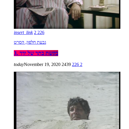
insert_link
2
226
גבעת חלפון, הסרט
3. בקשת בתך של ידך
today
November 19, 2020
2439
226
2