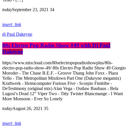
today
September 23, 2021
34
insert_link
dj Paul Dakeyne
80s Electro Pop Radio Show #49 with Dj Paul
Dakeyne
https://www.mixcloud.com/80selectropopradioshowplus/80s-
electro-pop-radio-show-49/ 80s Electro Pop Radio Show 49 Giorgio
Moroder - The Chase B.E.F. - Groove Thang John Foxx - Plaza
Yello - The Metropolitan Mixdown Part One (Dakeyne megamix)
Kraftwerk - Heimcomputer Furious Five - Scorpio Finitribe -
DeTestimony (original mix) Alan Vega - Outlaw Bauhaus - Bela
Lugosi’s Dead 12” Viper Two - Titty Twister Blancmange - I Want
More Monsoon - Ever So Lonely
today
August 26, 2021
35
insert_link