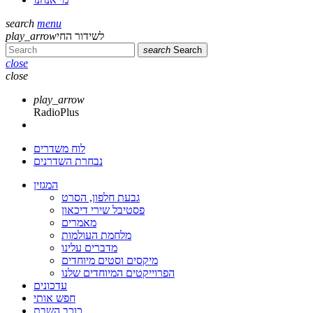
search
menu
play_arrow
לשידור החי
search
Search
close
close
play_arrow
RadioPlus
לוח משדרים
נבחרת השדרנים
המגזין
גבעת חלפון, הסרט
פסטיבל שירי דיכאון
מאמרים
מלחמת העולמות
מדברים עלינו
מיקסים וסטים מיוחדים
הפרוייקטים המיוחדים שלנו
עדכונים
חפש אותי
כוכב השבת