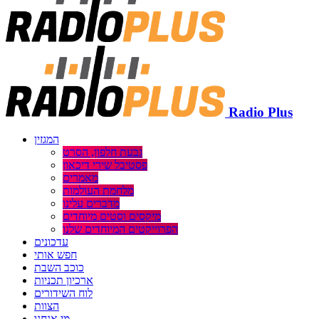
Radio Plus
המגזין
גבעת חלפון, הסרט
פסטיבל שירי דיכאון
מאמרים
מלחמת העולמות
מדברים עלינו
מיקסים וסטים מיוחדים
הפרוייקטים המיוחדים שלנו
עדכונים
חפש אותי
כוכב השבת
ארכיון תכניות
לוח השידורים
הצוות
מי אנחנו