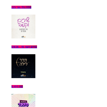
סוליד גולד מס’ 225
שירים וקפה 91 – 6/8/26
תדר לילה 6