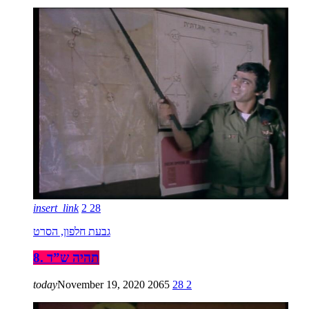
insert_link
2
28
גבעת חלפון, הסרט
8. תהיה ש”ד
today
November 19, 2020
2065
28
2