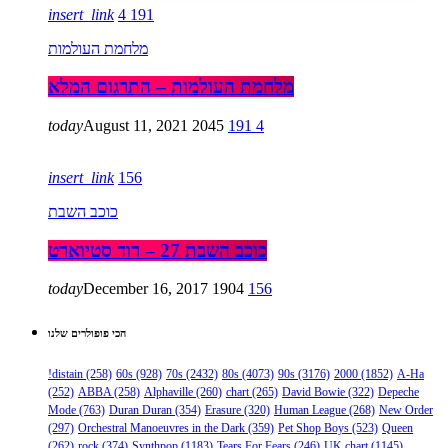
insert_link
4
191
מלחמת העולמות
מלחמת העולמות – התרגום המלא
today
August 11, 2021
2045
191
4
insert_link
156
כוכב השבת
כוכב השבת 27 – רוד סטיוארט
today
December 16, 2017
1904
156
הכי פופולרים שלנו
!distain
(258)
60s
(928)
70s
(2432)
80s
(4073)
90s
(3176)
2000
(1852)
A-Ha
(252)
ABBA
(258)
Alphaville
(260)
chart
(265)
David Bowie
(322)
Depeche
Mode
(763)
Duran Duran
(354)
Erasure
(320)
Human League
(268)
New Order
(297)
Orchestral Manoeuvres in the Dark
(359)
Pet Shop Boys
(523)
Queen
(262)
rock
(374)
Synthpop
(1183)
Tears For Fears
(246)
UK chart
(1145)