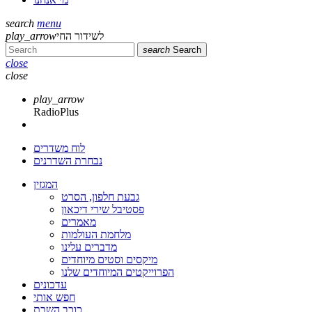
search
menu
לשידור החי
play_arrow
search
Search
close
close
play_arrow
RadioPlus
לוח משדרים
נבחרת השדרנים
המגזין
גבעת חלפון, הסרט
פסטיבל שירי דיכאון
מאמרים
מלחמת העולמות
מדברים עלינו
מיקסים וסטים מיוחדים
הפרוייקטים המיוחדים שלנו
עדכונים
חפש אותי
כוכב השבת