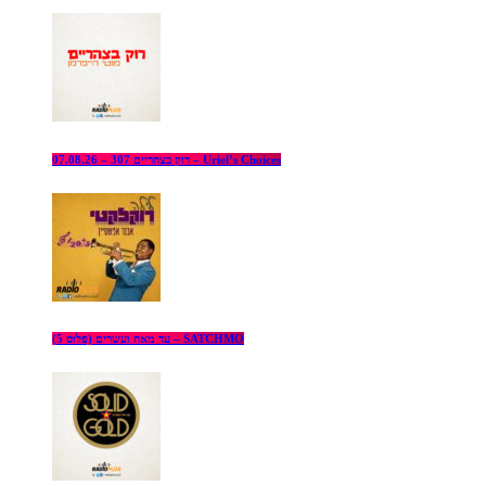
רוק בצהריים 307 – 07.08.26 – Uriel’s Choices
עד מאה ועשרים (פלוס 5) – SATCHMO