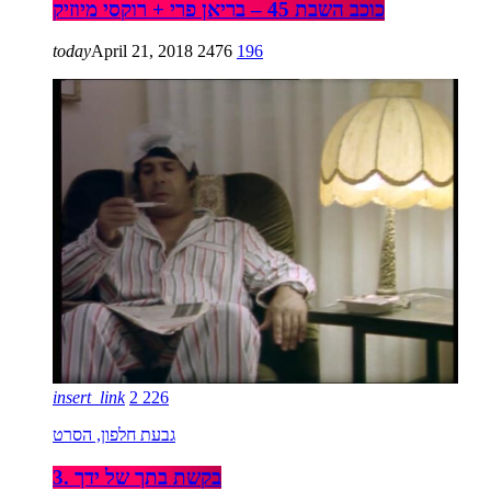
כוכב השבת 45 – בריאן פרי + רוקסי מיוזיק
today
April 21, 2018
2476
196
insert_link
2
226
גבעת חלפון, הסרט
3. בקשת בתך של ידך