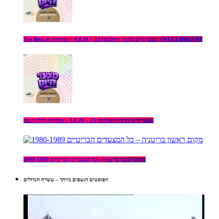
The Rest of מצעד היום (גרסת האלבום) 22 – 4.8.26 – מהדורת SWEET DREAMS
מצעד היום (גרסת האלבום) 23 – 3.8.26 – מהדורת לילה רגועה
מקום ראשון בריטניה – כל המצעדים הבריטיים 1980-1989
הפוסטים הנצפים ביותר – עשרת הגדולים