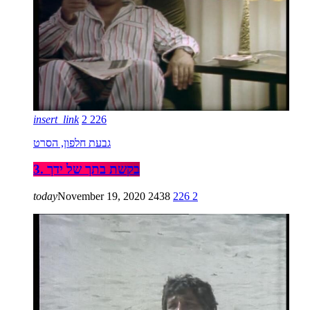
insert_link
2
226
גבעת חלפון, הסרט
3. בקשת בתך של ידך
today
November 19, 2020
2438
226
2