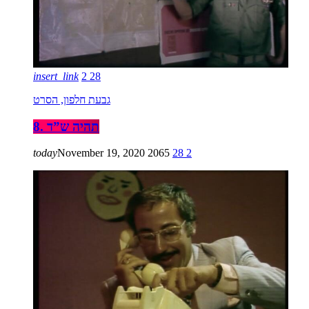
insert_link
2
28
גבעת חלפון, הסרט
8. תהיה ש”ד
today
November 19, 2020
2065
28
2