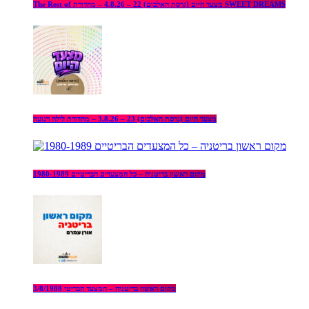
The Rest of מצעד היום (גרסת האלבום) 22 – 4.8.26 – מהדורת SWEET DREAMS
מצעד היום (גרסת האלבום) 23 – 3.8.26 – מהדורת לילה רגועה
מקום ראשון בריטניה – כל המצעדים הבריטיים 1980-1989
מקום ראשון בריטניה – המצעד הבריטי 3/8/1988