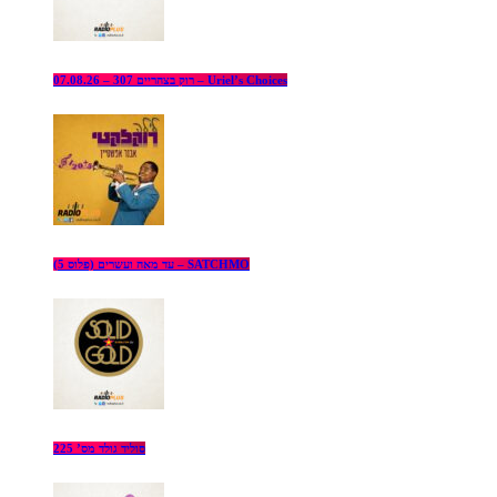
רוק בצהריים 307 – 07.08.26 – Uriel’s Choices
עד מאה ועשרים (פלוס 5) – SATCHMO
סוליד גולד מס’ 225