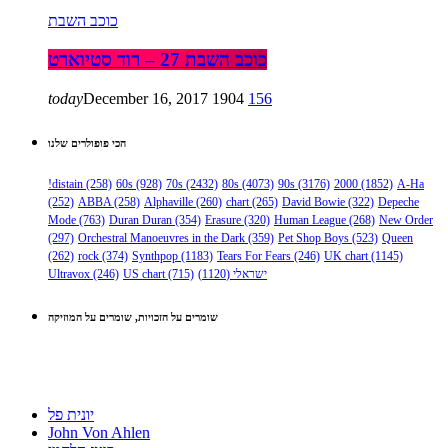
כוכב השבת
כוכב השבת 27 – רוד סטיוארט
today
December 16, 2017
1904
156
הכי פופולרים שלנו
!distain
(258)
60s
(928)
70s
(2432)
80s
(4073)
90s
(3176)
2000
(1852)
A-Ha
(252)
ABBA
(258)
Alphaville
(260)
chart
(265)
David Bowie
(322)
Depeche
Mode
(763)
Duran Duran
(354)
Erasure
(320)
Human League
(268)
New Order
(297)
Orchestral Manoeuvres in the Dark
(359)
Pet Shop Boys
(523)
Queen
(262)
rock
(374)
Synthpop
(1183)
Tears For Fears
(246)
UK chart
(1145)
Ultravox
(246)
US chart
(715)
(1120)
ישראלי
שומרים על הזכויות, שומרים על המוזיקה
יונית פל
John Von Ahlen