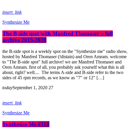
insert_link
Synthesize Me
The B side spot with Manfred Thomaser – full
archive 2015-2020
the B-side spot is a weekly spot on the "Synthesize me" radio show,
hosted by Manfred Thomaser (!distain) and Oren Amram. welcome
to "The B-side spot" full archive! we are Manfred Thomaser and
Oren Amram. first of all, you probably ask yourself what this is all
about, right? well.... The terms A-side and B-side refer to the two
sides of 45 rpm records, as we know as "7" or 12" […]
today
September 1, 2020
27
insert_link
Synthesize Me
Synthesize Me #318