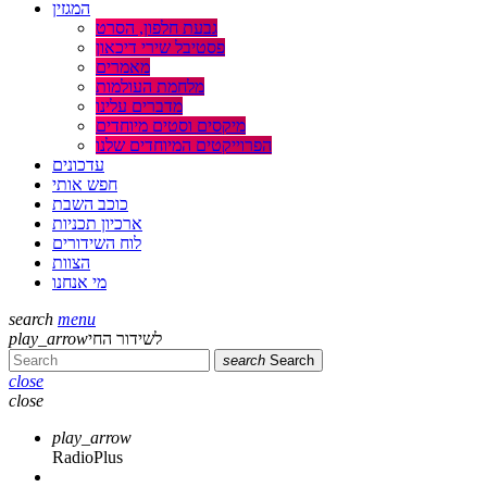
המגזין
גבעת חלפון, הסרט
פסטיבל שירי דיכאון
מאמרים
מלחמת העולמות
מדברים עלינו
מיקסים וסטים מיוחדים
הפרוייקטים המיוחדים שלנו
עדכונים
חפש אותי
כוכב השבת
ארכיון תכניות
לוח השידורים
הצוות
מי אנחנו
search
menu
play_arrow
לשידור החי
search
Search
close
close
play_arrow
RadioPlus