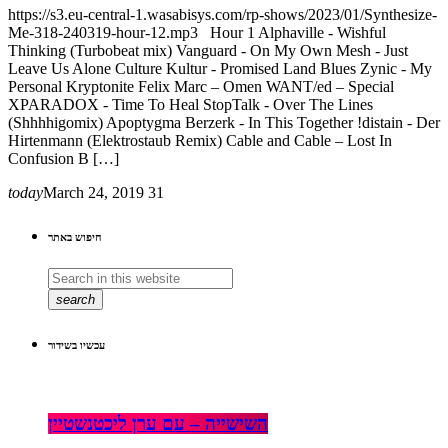
https://s3.eu-central-1.wasabisys.com/rp-shows/2023/01/Synthesize-
Me-318-240319-hour-12.mp3 Hour 1 Alphaville - Wishful
Thinking (Turbobeat mix) Vanguard - On My Own Mesh - Just
Leave Us Alone Culture Kultur - Promised Land Blues Zynic - My
Personal Kryptonite Felix Marc – Omen WANT/ed – Special
XPARADOX - Time To Heal StopTalk - Over The Lines
(Shhhhigomix) Apoptygma Berzerk - In This Together !distain - Der
Hirtenmann (Elektrostaub Remix) Cable and Cable – Lost In
Confusion B […]
today
March 24, 2019
31
חיפוש באתר
search
עכשיו בשידור
השישייה – עם ערן ליכטנשטיין