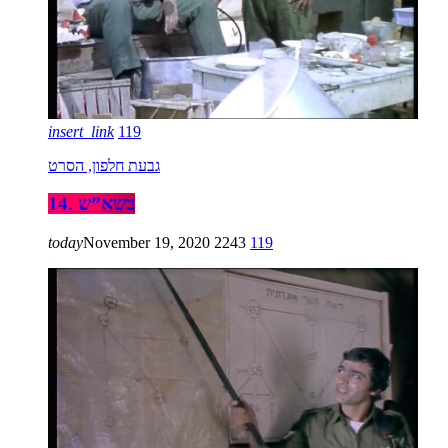
insert_link
119
גבעת חלפון, הסרט
14. בשא”ש
today
November 19, 2020
2243
119